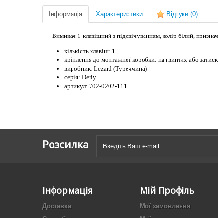
Інформація
Характеристики
Відгуки
(0)
Вимикач 1-клавішний з підсвічуванням, колір білий, признач
кількість клавіш: 1
кріплення до монтажної коробки: на гвинтах або затиск
виробник: Lezard (Туреччина)
серія: Deriy
артикул: 702-0202-111
Розсилка
Інформація
Мій Профіль
Доставка
Мої замовлення