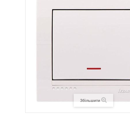
Legrand SUN
Legrand Valena
Legrand Valen
Legrand Valena
Збільшити