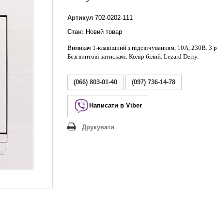
Lezard Deriy
O
Артикул
702-0202-111
 Allure
Стан:
Новий товар
a Classic
Вимикач 1-клавішний з підсвічуванням, 10А, 230В. З 
 Life
Безгвинтові затискачі. Колір білий. Lezard Deriy.
(066) 803-01-40
(097) 736-14-78
Написати в Viber
Друкувати