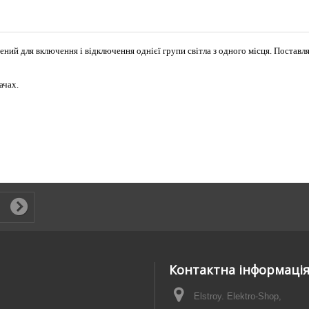
ений для включення і відключення однієї групи світла з одного місця. Поставл
ачах.
Контактна інформаці
Elstroy. Elektro-Shop,