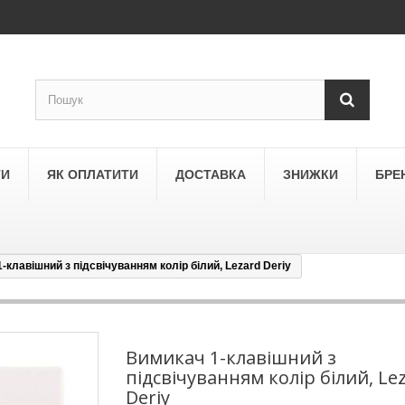
ТИ
ЯК ОПЛАТИТИ
ДОСТАВКА
ЗНИЖКИ
БРЕ
-клавішний з підсвічуванням колір білий, Lezard Deriy
LEGRAND
a
Schneider Electric Asfora
ne
Schneider Electric Sedna
Вимикач 1-клавішний з
підсвічуванням колір білий, Le
LEZARD
Deriy