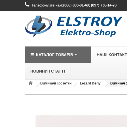
Телефонуйте нам:
(066) 803-01-40; (097) 736-14-78
КАТАЛОГ ТОВАРІВ
НАШІ КОНТАК
НОВИНИ І СТАТТІ
Вимикачі і розетки
Lezard Deriy
Вимикач 1
LEGRAND
Legrand Cariv
Legrand Celia
Legrand Etika
Legrand Forix