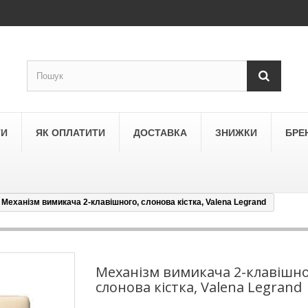
ТИ
ЯК ОПЛАТИТИ
ДОСТАВКА
ЗНИЖКИ
БРЕ
Механізм вимикача 2-клавішного, слонова кістка, Valena Legrand
LEGRAND
a
Schneider Electric Asfora
ne
Schneider Electric Sedna
Механізм вимикача 2-клавішно
слонова кістка, Valena Legrand
LEZARD