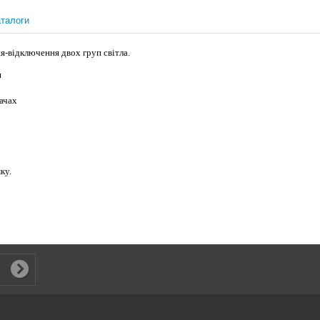
талоги
-відключення двох груп світла.
я
качах
ку.