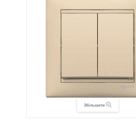
Legrand SUN
Legrand Valena
Legrand Valen
Legrand Valena
Збільшити