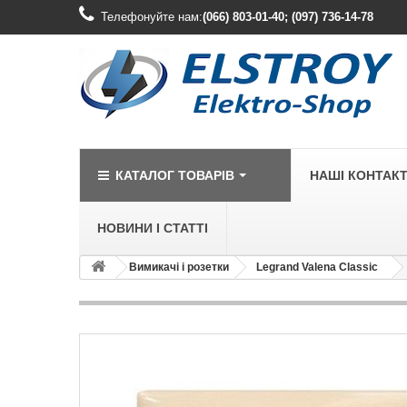
Телефонуйте нам:
(066) 803-01-40; (097) 736-14-78
КАТАЛОГ ТОВАРІВ
НАШІ КОНТАК
НОВИНИ І СТАТТІ
Вимикачі і розетки
Legrand Valena Classic
LEGRAND
Legrand Cariv
Legrand Celia
Legrand Etika
Legrand Forix