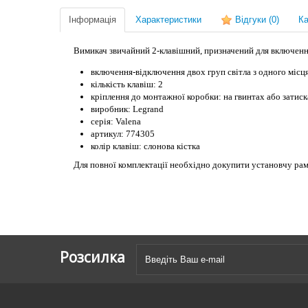
Інформація
Характеристики
Відгуки
(0)
Ка
Вимикач звичайний 2-клавішний, призначений для включення
включення-відключення двох груп світла з одного місц
кількість клавіш: 2
кріплення до монтажної коробки: на гвинтах або затис
виробник: Legrand
серія: Valena
артикул: 774305
колір клавіш: слонова кістка
Для повної комплектації необхідно докупити установчу рам
Розсилка