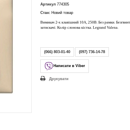
Lezard Deriy
Артикул
774305
O
Стан:
Новий товар
 Allure
Вимикач 2-х клавішний 10А, 250В. Без рамки. Безгвин
a Classic
затискачі. Колір слонова кістка. Legrand Valena.
 Life
(066) 803-01-40
(097) 736-14-78
Написати в Viber
Друкувати