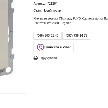
Lezard Deriy
Артикул
721264
O
Стан:
Новий товар
 Allure
Механізм розетки ТВ, зірка, SUNO. Слонова кістка. Бе
a Classic
Гвинтові затискачі. Legrand.
 Life
(066) 803-01-40
(097) 736-14-78
Написати в Viber
Друкувати