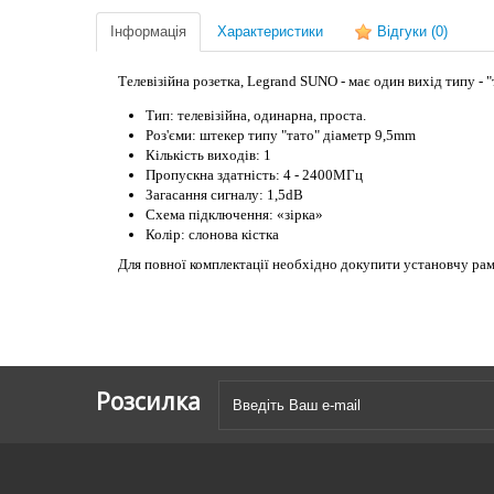
Інформація
Характеристики
Відгуки
(0)
Телевізійна розетка, Legrand SUNO - має один вихід типу - 
Тип: телевізійна, одинарна, проста.
Роз'єми: штекер типу "тато" діаметр 9,5mm
Кількість виходів: 1
Пропускна здатність: 4 - 2400МГц
Загасання сигналу: 1,5dB
Схема підключення: «зірка»
Колір: слонова кістка
Д
ля повної комплектації необхідно докупити установчу рам
Розсилка