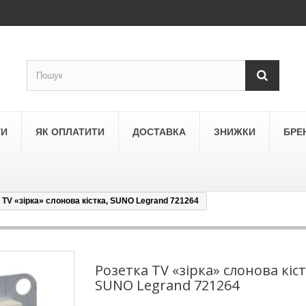
ТИ
ЯК ОПЛАТИТИ
ДОСТАВКА
ЗНИЖКИ
БРЕ
 TV «зірка» слонова кістка, SUNO Legrand 721264
LEGRAND
a
Schneider Electric Asfora
ne
Schneider Electric Sedna
Розетка TV «зірка» слонова кіст
SUNO Legrand 721264
LEZARD