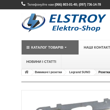
Телефонуйте нам:
(066) 803-01-40; (097) 736-14-78
КАТАЛОГ ТОВАРІВ
НАШІ КОНТАК
НОВИНИ І СТАТТІ
Вимикачі і розетки
Legrand SUNO
Розетка
LEGRAND
Legrand Cariv
Legrand Celia
Legrand Etika
Legrand Forix