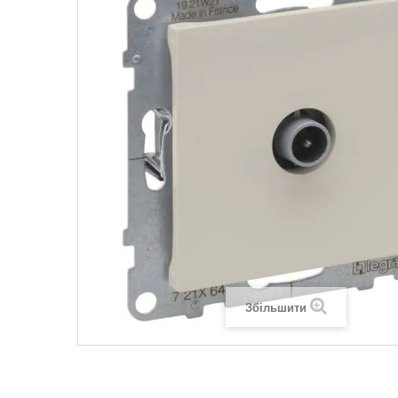
Legrand SUN
Legrand Valena
Legrand Valen
Legrand Valena
Збільшити