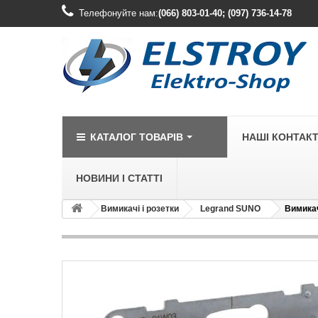
Телефонуйте нам:
(066) 803-01-40; (097) 736-14-78
КАТАЛОГ ТОВАРІВ
НАШІ КОНТАК
НОВИНИ І СТАТТІ
Вимикачі і розетки
Legrand SUNO
Вимикач
LEGRAND
Legrand Cariv
Legrand Celia
Legrand Etika
Legrand Forix