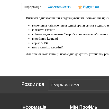
Інформація
Характеристики
Відгуки
(0)
Вимикач одноклавішний
з підсвічуванням
- звичайний, приз
включення - відключення однієї групи світла з одного м
кількість клавіш: 1
кріплення до монтажної коробки: на гвинтах або затиск
виробник: Legrand
серія: SUNO
колір клавіш: алюміній
Для повної комплектації необхідно докупити установчу рам
Розсилка
Інформація
Мій Профіль