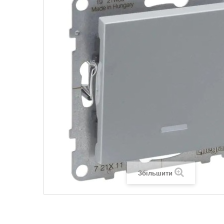
Legrand SUN
Legrand Valena
Legrand Valen
Legrand Valena
Збільшити