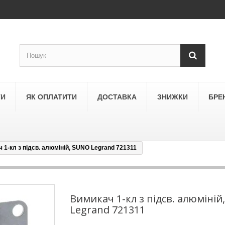
ТИ
ЯК ОПЛАТИТИ
ДОСТАВКА
ЗНИЖКИ
БРЕ
 1-кл з підсв. алюміній, SUNO Legrand 721311
LEGRAND
a
Schneider Electric Asfora
ne
Schneider Electric Sedna
Вимикач 1-кл з підсв. алюміній
Legrand 721311
LEZARD