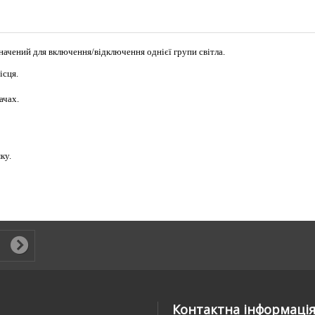
начений для включення/відключення однієї групи світла.
ісця.
ачах.
ку.
Контактна інформаці