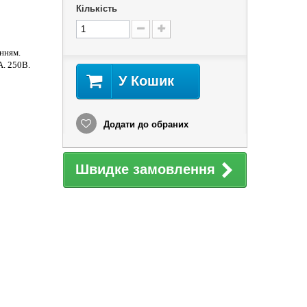
Кількість
анням
.
А. 250В.
У Кошик
Додати до обраних
Швидке замовлення