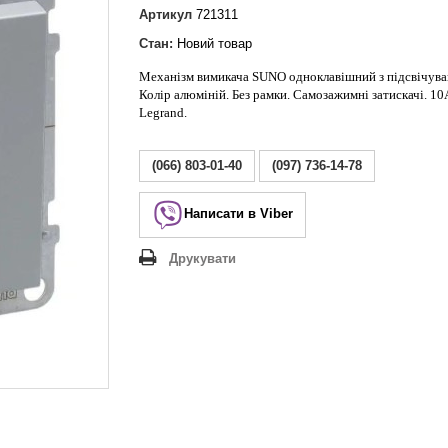
Lezard Deriy
Артикул
721311
O
Стан:
Новий товар
 Allure
Механізм вимикача SUNO одноклавішний
з підсвічув
a Classic
Колір алюміній. Без рамки. Самозажимні затискачі. 10
 Life
Legrand.
(066) 803-01-40
(097) 736-14-78
Написати в Viber
Друкувати