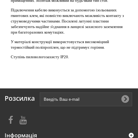
приміщеннях. Монтаж можливий на будь-який тип стін.
Підключення кабелю виконується за допомогою ізольованих
гвинтових клем, які повністю виключають можливість контакту з
струмоведучими частинами. Посилені латунні пластини
забезпечують надійне з'єднання в ланцюзі захисного заземлення
при багаторазових комутаціях.
У матеріалі конструкції використовується високоміцний
термостійкий поліпропілен, що не підтримує горіння.
Ступінь пиловологозахисту IP20.
Розсилка
Інформація