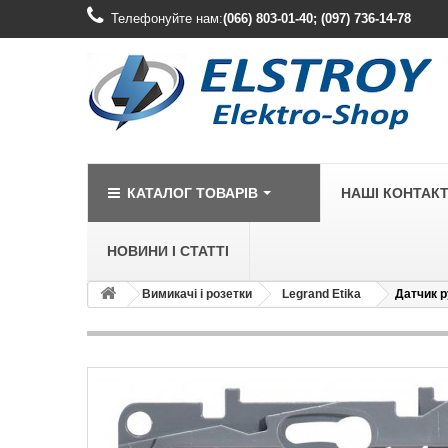
Телефонуйте нам:
(066) 803-01-40; (097) 736-14-78
КАТАЛОГ ТОВАРІВ
НАШІ КОНТАК
НОВИНИ І СТАТТІ
Вимикачі і розетки
Legrand Etika
Датчик ру
LEGRAND
Legrand Cariv
Legrand Celia
Legrand Etika
Legrand Forix