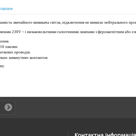
талоги
амість звичайного вимикача світла, підключення не вимагає нейтрального про
мпами 230V ~ і низьковольтними галогенними лампами з феромагнітним або е
ення.
 16 хвилин.
аткових проводів.
льно замкнутим» контактом.
ку.
Контактна інформаці