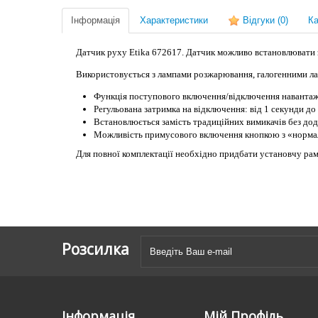
Інформація
Характеристики
Відгуки
(0)
Ка
Датчик руху Etika 672617. Датчик можливо встановлювати з
Використовується з
лампами розжарювання, галогенними ла
Функція поступового включення/відключення навантаж
Регульована затримка на відключення: від 1 секунди до
Встановлюється замість традиційних вимикачів без дод
Можливість примусового включення кнопкою з «норма
Для повної комплектації необхідно придбати установчу рам
Розсилка
Інформація
Мій Профіль