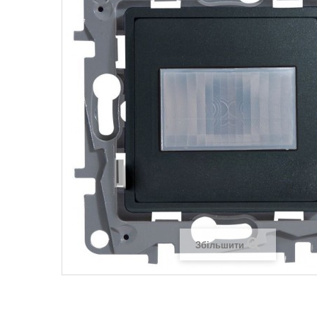
Legrand SUN
Legrand Valena
Legrand Valen
Legrand Valena
Збільшити