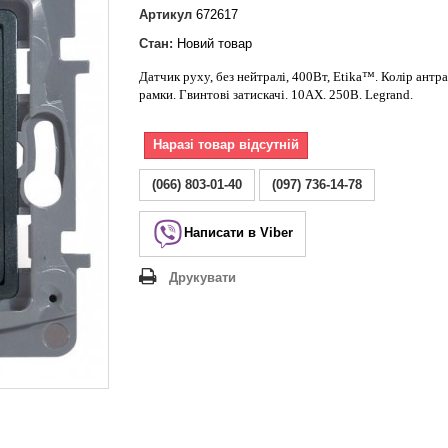
Lezard Deriy
Артикул
672617
O
Стан:
Новий товар
 Allure
Датчик руху, без нейтралі, 400Вт, Etika™. Колір антра
a Classic
рамки. Гвинтові затискачі. 10АХ. 250В. Legrand.
 Life
Наразі товар відсутній
(066) 803-01-40
(097) 736-14-78
Написати в Viber
Друкувати