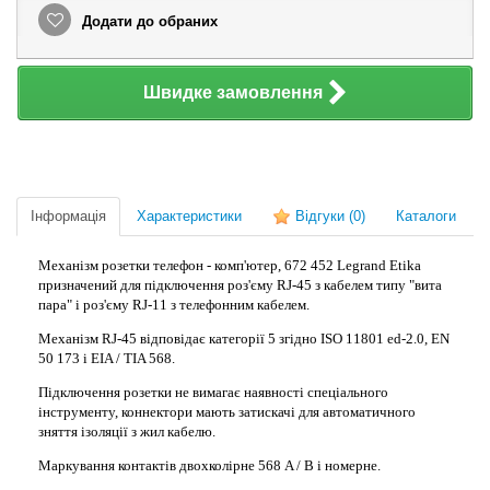
Додати до обраних
Швидке замовлення
Інформація
Характеристики
Відгуки
(0)
Каталоги
Механізм розетки телефон - комп'ютер, 672 452 Legrand Etika
призначений для підключення роз'єму RJ-45 з кабелем типу "вита
пара" і роз'єму RJ-11 з телефонним кабелем.
Механізм RJ-45 відповідає категорії 5 згідно ISO 11801 ed-2.0, EN
50 173 і EIA / TIA 568.
Підключення розетки не вимагає наявності спеціального
інструменту, коннектори мають затискачі для автоматичного
зняття ізоляції з жил кабелю.
Маркування контактів
двохколірне
568 A / B і номерне.