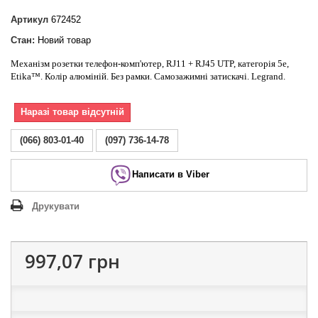
Артикул
672452
Стан:
Новий товар
Механізм розетки телефон-комп'ютер, RJ11 + RJ45 UTP, категорія 5е,
Etika™. Колір алюміній. Без рамки. Самозажимні затискачі. Legrand.
Наразі товар відсутній
(066) 803-01-40
(097) 736-14-78
Написати в Viber
Друкувати
997,07 грн