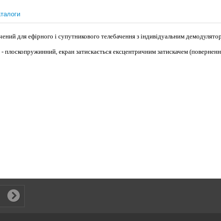
талоги
ений для ефірного і супутникового телебачення з індивідуальним демодулято
 - плоскопружинний,
екран затискається ексцентричним затискачем (поверненн