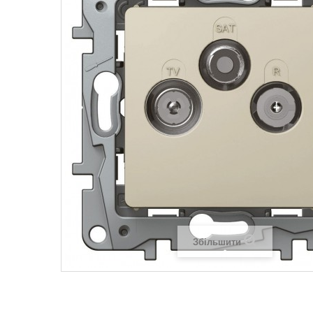
Legrand SUN
Legrand Valena
Legrand Valen
Legrand Valena
Збільшити