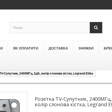
ТИ
ЯК ОПЛАТИТИ
ДОСТАВКА
ЗНИЖКИ
БРЕ
TV-Супутник, 2400МГц, 2дБ, колір слонова кістка, Legrand Etika
LEGRAND
a
Schneider Electric Asfora
ne
Schneider Electric Sedna
Розетка TV-Супутник, 2400МГц,
колір слонова кістка, Legrand E
LEZARD