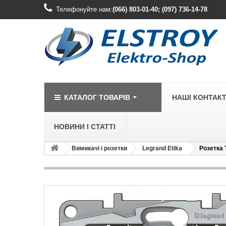
Телефонуйте нам:
(066) 803-01-40; (097) 736-14-78
КАТАЛОГ ТОВАРІВ
НАШІ КОНТАК
НОВИНИ І СТАТТІ
Вимикачі і розетки
Legrand Etika
Розетка 
LEGRAND
Legrand Cariv
Legrand Celia
Legrand Etika
Legrand Forix