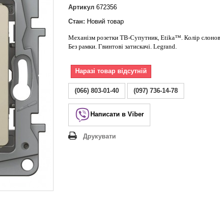
Lezard Deriy
Артикул
672356
O
Стан:
Новий товар
 Allure
Механізм розетки ТВ-Супутник, Etika™. Колір слонова
a Classic
Без рамки. Гвинтові затискачі. Legrand.
 Life
Наразі товар відсутній
(066) 803-01-40
(097) 736-14-78
Написати в Viber
Друкувати