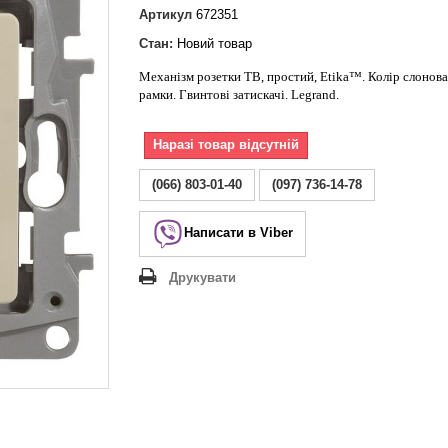
Lezard Deriy
Артикул
672351
O
Стан:
Новий товар
 Allure
Механізм розетки ТВ, простий, Etika™. Колір слонова 
a Classic
рамки. Гвинтові затискачі. Legrand.
 Life
Наразі товар відсутній
(066) 803-01-40
(097) 736-14-78
Написати в Viber
Друкувати