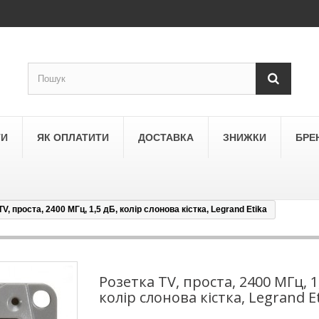
ТИ
ЯК ОПЛАТИТИ
ДОСТАВКА
ЗНИЖКИ
БРЕ
V, проста, 2400 МГц, 1,5 дБ, колір слонова кістка, Legrand Etika
LEGRAND
a
Schneider Electric Asfora
ne
Schneider Electric Sedna
Розетка TV, проста, 2400 МГц, 1
колір слонова кістка, Legrand E
LEZARD