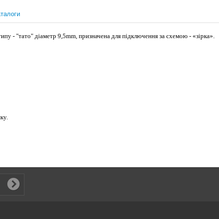
талоги
типу - "тато" діаметр 9,5mm, призначена для підключення за схемою - «зірка».
ку.