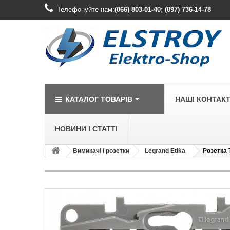
Телефонуйте нам:
(066) 803-01-40; (097) 736-14-78
КАТАЛОГ ТОВАРІВ
НАШІ КОНТАК
НОВИНИ І СТАТТІ
Вимикачі і розетки
Legrand Etika
Розетка T
LEGRAND
Legrand Cariv
Legrand Celia
Legrand Etika
Legrand Forix