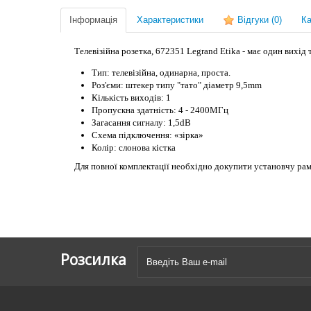
Інформація
Характеристики
Відгуки
(0)
Ка
Телевізійна розетка, 672351 Legrand Etika - має один вихід 
Тип: телевізійна, одинарна, проста.
Роз'єми: штекер типу "тато" діаметр 9,5mm
Кількість виходів: 1
Пропускна здатність: 4 - 2400МГц
Загасання сигналу: 1,5dB
Схема підключення: «зірка»
Колір: слонова кістка
Для повної комплектації необхідно докупити установчу рам
Розсилка