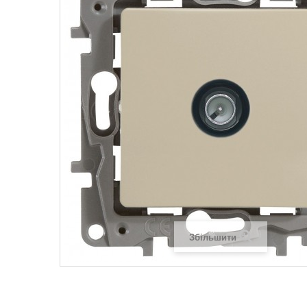
Legrand SUN
Legrand Valena
Legrand Valen
Legrand Valena
Збільшити