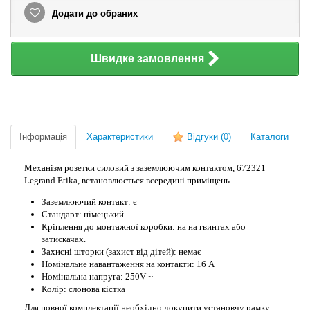
Додати до обраних
Швидке замовлення
Інформація
Характеристики
Відгуки
(0)
Каталоги
Механізм розетки силовий з заземлюючим контактом, 672321
Legrand Etika, встановлюється всередині приміщень.
Заземлюючий контакт: є
Стандарт: німецький
Кріплення до монтажної коробки: на на гвинтах або
затискачах.
Захисні шторки (захист від дітей): немає
Номінальне навантаження на контакти: 16 А
Номінальна напруга: 250V ~
Колір: слонова кістка
Для повної комплектації необхідно докупити установчу рамку.