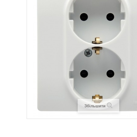
Legrand SUN
Legrand Valena
Legrand Valen
Legrand Valena
Збільшити