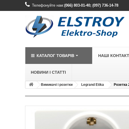
Телефонуйте нам:
(066) 803-01-40; (097) 736-14-78
КАТАЛОГ ТОВАРІВ
НАШІ КОНТАК
НОВИНИ І СТАТТІ
Вимикачі і розетки
Legrand Etika
Розетка 2
LEGRAND
Legrand Cariv
Legrand Celia
Legrand Etika
Legrand Forix