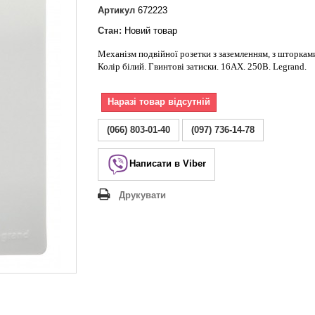
Lezard Deriy
Артикул
672223
O
Стан:
Новий товар
 Allure
Механізм подвійної розетки з заземленням, з шторкам
a Classic
Колір білий. Гвинтові затиски. 16АХ. 250В. Legrand.
 Life
Наразі товар відсутній
(066) 803-01-40
(097) 736-14-78
Написати в Viber
Друкувати