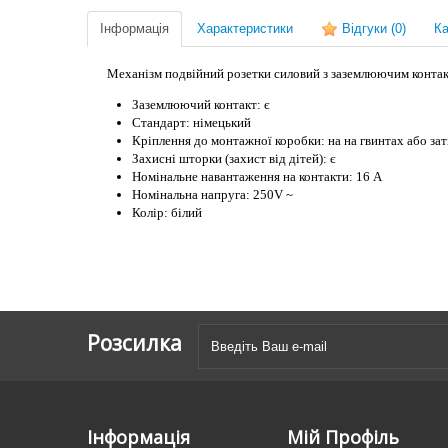
Інформація
Характеристики
Відгуки
(0)
Ка
Механізм подвійний розетки силовий з заземлюючим контак
Заземлюючий контакт: є
Стандарт: німецький
Кріплення до монтажної коробки: на на гвинтах або зат
Захисні шторки (захист від дітей): є
Номінальне навантаження на контакти: 16 А
Номінальна напруга: 250V ~
Колір: білий
Розсилка
Інформація
Мій Профіль