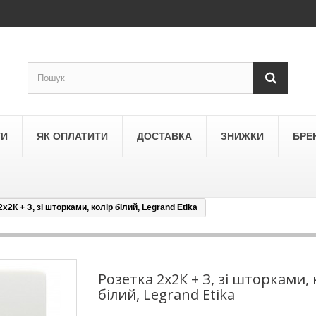
ТИ
ЯК ОПЛАТИТИ
ДОСТАВКА
ЗНИЖКИ
БРЕ
х2К + З, зі шторками, колір білий, Legrand Etika
LEGRAND
a
Schneider Electric Asfora
ne
Schneider Electric Sedna
Розетка 2х2К + З, зі шторками, 
білий, Legrand Etika
LEZARD