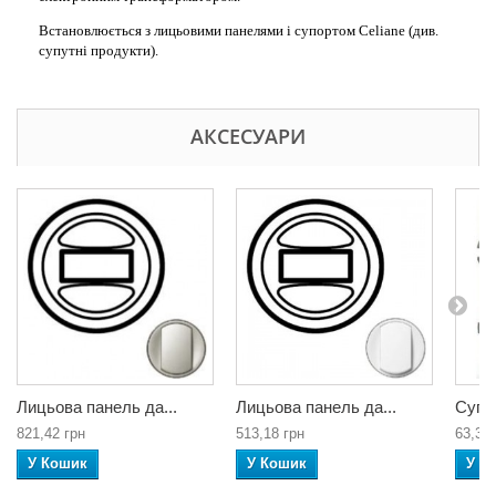
Встановлюється з лицьовими панелями і супортом Celiane (див.
супутні продукти).
АКСЕСУАРИ
Лицьова панель да...
Лицьова панель да...
Супор
821,42 грн
513,18 грн
63,31 
У Кошик
У Кошик
У К