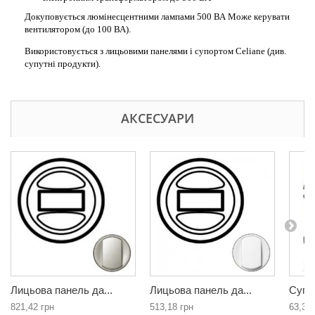
Докуповується люмінесцентними лампами 500 ВА Може керувати
вентилятором (до 100 ВА).
Використовується з лицьовими панелями і супортом Celiane (див.
супутні продукти).
АКСЕСУАРИ
Лицьова панель да...
Лицьова панель да...
Супор
821,42 грн
513,18 грн
63,31 