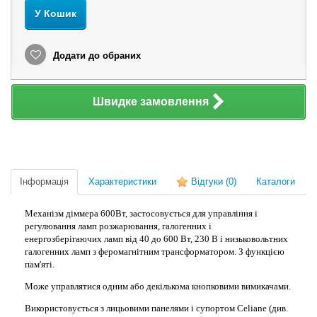
У Кошик
Додати до обраних
Швидке замовлення
Інформація
Характеристики
Відгуки
(0)
Каталоги
Механізм діммера 600Вт, застосовується для управління і
регулювання ламп розжарювання, галогенних і
енергозберігаючих ламп від 40 до 600 Вт, 230 В і низьковольтних
галогенних ламп з феромагнітним трансформатором. З функцією
пам'яті.
Може управлятися одним або декількома кнопковими вимикачами.
Використовується з лицьовими панелями і супортом Celiane (див.