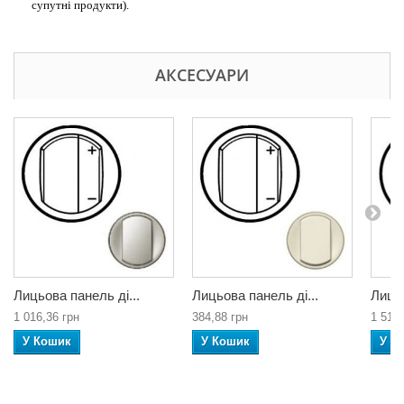
супутні продукти).
АКСЕСУАРИ
Лицьова панель ді...
Лицьова панель ді...
Лицьо
1 016,36 грн
384,88 грн
1 519,
У Кошик
У Кошик
У К