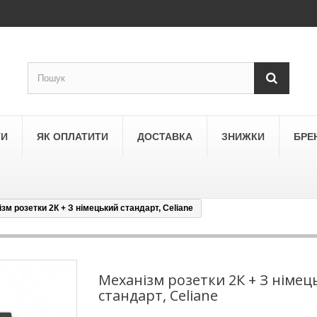
ТИ
ЯК ОПЛАТИТИ
ДОСТАВКА
ЗНИЖКИ
БРЕ
зм розетки 2К + З німецький стандарт, Celiane
LEGRAND
a
Schneider Electric Asfora
ne
Schneider Electric Sedna
Механізм розетки 2К + З німец
стандарт, Celiane
LEZARD