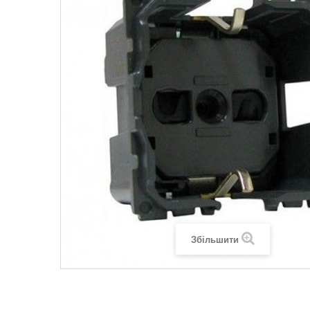
Legrand SUN
Legrand Valena
Legrand Valen
Legrand Valena
Збільшити