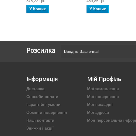
378,22 грн
489,85 грн
У Кошик
У Кошик
Розсилка
Інформація
Мій Профіль
Доставка
Мої замовлення
Способи оплати
Мої повернення
Гарантійні умови
Мої накладні
Обмін и повернення
Мої адреси
Наші контакти
Моя персональна інфор
Знижки і акції