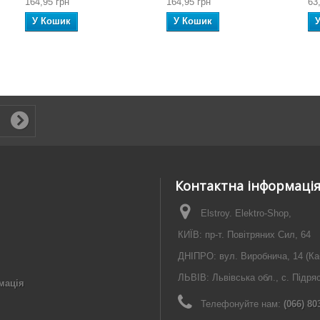
164,95 грн
164,95 грн
63
У Кошик
У Кошик
Контактна інформаці
Elstroy. Elektro-Shop,
КИЇВ: пр-т. Повітряних Сил, 64
ДНІПРО: вул. Виробнича, 14 (Ка
ЛЬВІВ: Львівська обл., с. Підря
мація
Телефонуйте нам:
(066) 80