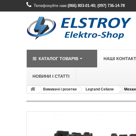
Телефонуйте нам:
(066) 803-01-40; (097) 736-14-78
КАТАЛОГ ТОВАРІВ
НАШІ КОНТАК
НОВИНИ І СТАТТІ
Вимикачі і розетки
Legrand Celiane
Механі
LEGRAND
Legrand Cariv
Legrand Celia
Legrand Etika
Legrand Forix