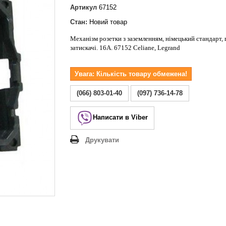
Lezard Deriy
Артикул
67152
O
Стан:
Новий товар
 Allure
Механізм розетки з заземленням, німецький стандарт, 
a Classic
затискачі. 16А. 67152 Celiane, Legrand
 Life
Увага: Кількість товару обмежена!
(066) 803-01-40
(097) 736-14-78
Написати в Viber
Друкувати