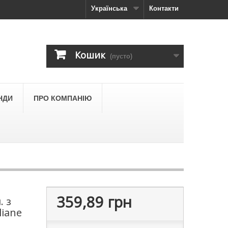
Українська
Контакти
Кошик
(пусто)
НДИ
ПРО КОМПАНІЮ
359,89 грн
. з
liane