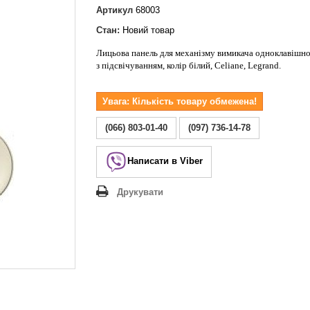
Lezard Deriy
Артикул
68003
O
Стан:
Новий товар
 Allure
Лицьова панель для механізму вимикача одноклавішн
a Classic
з підсвічуванням, колір білий, Celiane, Legrand.
 Life
Увага: Кількість товару обмежена!
(066) 803-01-40
(097) 736-14-78
Написати в Viber
Друкувати