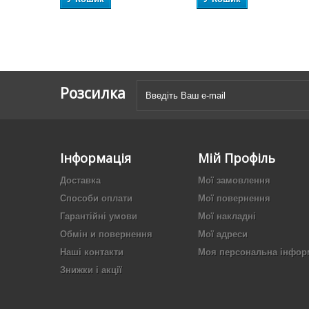
Розсилка
Інформація
Мій Профіль
Доставка
Мої замовлення
Способи оплати
Мої повернення
Гарантійні умови
Мої накладні
Обмін и повернення
Мої адреси
Наші контакти
Моя персональна інфор
Знижки і акції