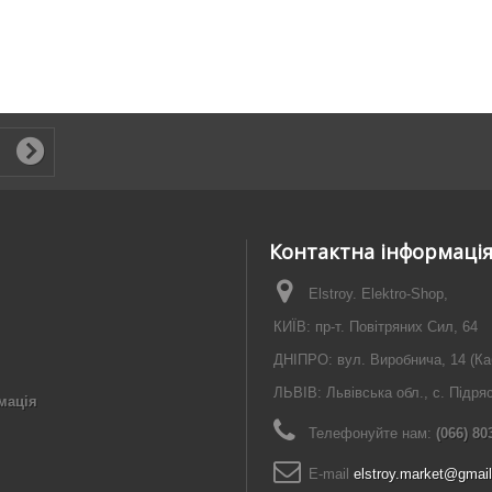
Контактна інформаці
Elstroy. Elektro-Shop,
КИЇВ: пр-т. Повітряних Сил, 64
ДНІПРО: вул. Виробнича, 14 (Ка
ЛЬВІВ: Львівська обл., с. Підря
мація
Телефонуйте нам:
(066) 80
E-maіl
elstroy.market@gmai