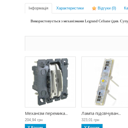
Інформація
Характеристики
Відгуки
(0)
Ка
Використовується з механізмами Legrand Celiane (див. Супу
Механізм перемика...
Лампа підсвічуван...
204,94 грн
323,01 грн
У Кошик
У Кошик