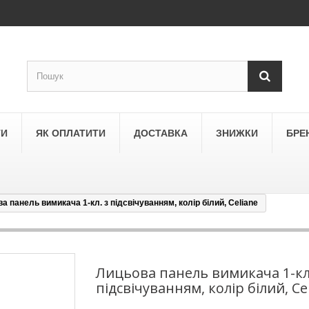
ТИ
ЯК ОПЛАТИТИ
ДОСТАВКА
ЗНИЖКИ
БРЕ
а панель вимикача 1-кл. з підсвічуванням, колір білий, Celiane
LEGRAND
a
Schneider Electric Asfora
ne
Schneider Electric Sedna
Лицьова панель вимикача 1-кл
підсвічуванням, колір білий, Ce
LEZARD