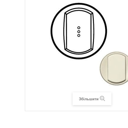
Legrand SUN
Legrand Valena
Legrand Valen
Legrand Valena
Збільшити