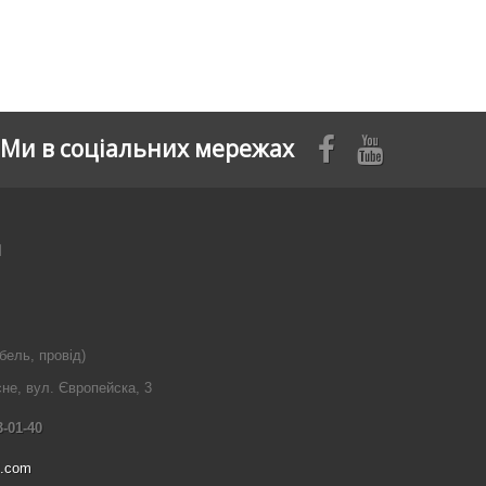
Ми в соціальних мережах
я
бель, провід)
сне, вул. Європейска, 3
3-01-40
l.com