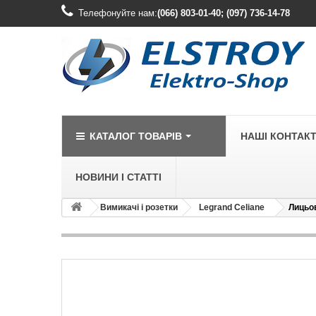
Телефонуйте нам:
(066) 803-01-40; (097) 736-14-78
КАТАЛОГ ТОВАРІВ
НАШІ КОНТАК
НОВИНИ І СТАТТІ
Вимикачі і розетки
Legrand Celiane
Лицьов
LEGRAND
Legrand Cariv
Legrand Celia
Legrand Etika
Legrand Forix