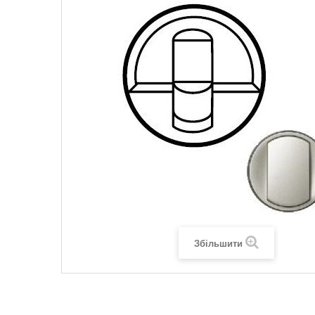
Legrand SUN
Legrand Valena
Legrand Valen
Legrand Valena
Збільшити