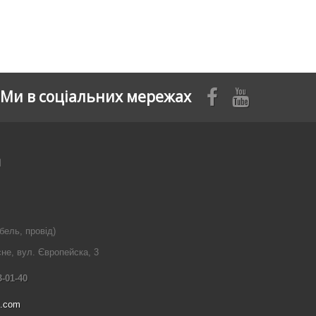
Ми в соціальних мережах
я
бель, провід)
сне, вул. Європейска, 3
3-01-40
l.com