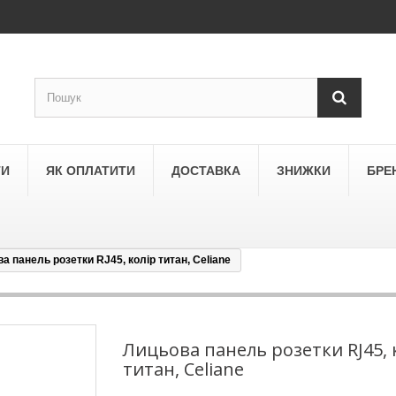
ТИ
ЯК ОПЛАТИТИ
ДОСТАВКА
ЗНИЖКИ
БРЕ
а панель розетки RJ45, колір титан, Celiane
LEGRAND
a
Schneider Electric Asfora
ne
Schneider Electric Sedna
Лицьова панель розетки RJ45, 
титан, Celiane
LEZARD