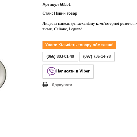
Lezard Deriy
Артикул
68551
O
Стан:
Новий товар
 Allure
Лицьова панель для механізму комп'ютерної розетки, 
a Classic
титан, Celiane, Legrand.
 Life
Увага: Кількість товару обмежена!
(066) 803-01-40
(097) 736-14-78
Написати в Viber
Друкувати