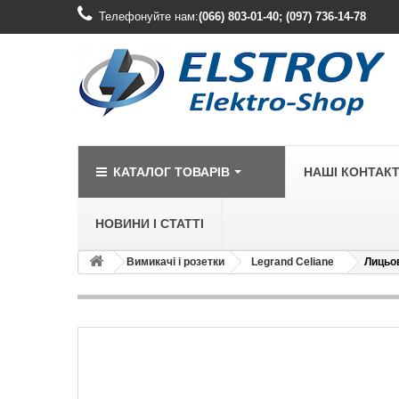
Телефонуйте нам:
(066) 803-01-40; (097) 736-14-78
КАТАЛОГ ТОВАРІВ
НАШІ КОНТАК
НОВИНИ І СТАТТІ
Вимикачі і розетки
Legrand Celiane
Лицьов
LEGRAND
Legrand Cariv
Legrand Celia
Legrand Etika
Legrand Forix