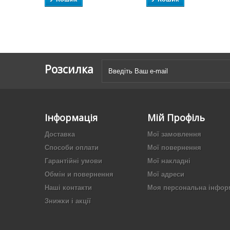
Розсилка
Інформація
Мій Профіль
Доставка
Мої замовлення
Способи оплати
Мої повернення
Гарантійні умови
Мої накладні
Обмін и повернення
Мої адреси
Наші контакти
Моя персональна інфор
Знижки і акції