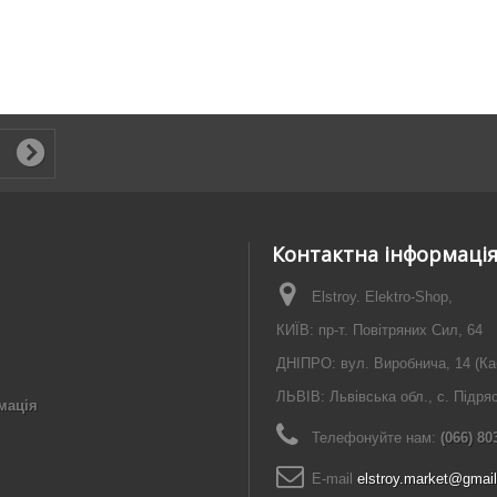
Контактна інформаці
Elstroy. Elektro-Shop,
КИЇВ: пр-т. Повітряних Сил, 64
ДНІПРО: вул. Виробнича, 14 (Ка
ЛЬВІВ: Львівська обл., с. Підря
мація
Телефонуйте нам:
(066) 80
E-maіl
elstroy.market@gmai