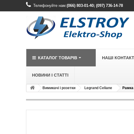
Телефонуйте нам:
(066) 803-01-40; (097) 736-14-78
КАТАЛОГ ТОВАРІВ
НАШІ КОНТАК
НОВИНИ І СТАТТІ
Вимикачі і розетки
Legrand Celiane
Рамка 
LEGRAND
Legrand Cariv
Legrand Celia
Legrand Etika
Legrand Forix