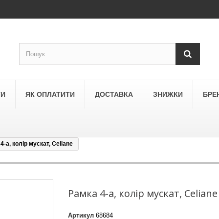
ТИ
ЯК ОПЛАТИТИ
ДОСТАВКА
ЗНИЖКИ
БРЕ
4-а, колір мускат, Celiane
LEGRAND
a
Schneider Electric Asfora
ne
Schneider Electric Sedna
Рамка 4-а, колір мускат, Celiane
LEZARD
Артикул
68684