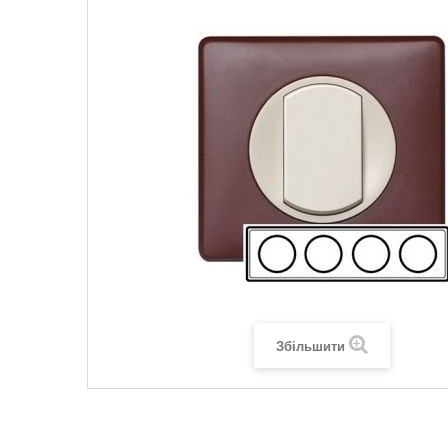
Legrand SUN
Legrand Valena
Legrand Valen
Legrand Valena
Збільшити