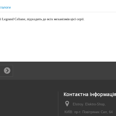
талоги
Legrand Celiane, підходить до всіх механізмів цієї серії.
Контактна інформаці
Elstroy. Elektro-Shop,
КИЇВ: пр-т. Повітряних Сил, 64