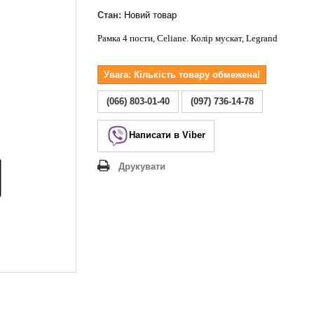
Lezard Deriy
O
Стан:
Новий товар
 Allure
Рамка 4 пости, Celiane. Колір мускат, Legrand
a Classic
Увага: Кількість товару обмежена!
 Life
(066) 803-01-40
(097) 736-14-78
Написати в Viber
Друкувати