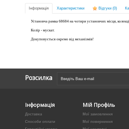
Інформація
Характеристики
Відгуки
(0)
Ка
Установча рамка 68684 на чотири установчих місця, колекції 
Колір - мускат.
Докуповується окремо від механізмів!
Розсилка
Інформація
Мій Профіль
Доставка
Мої замовлення
Способи оплати
Мої повернення