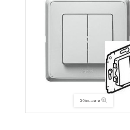
Legrand SUN
Legrand Valena
Legrand Valen
Legrand Valena
Збільшити