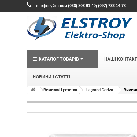
Телефонуйте нам:
(066) 803-01-40; (097) 736-14-78
КАТАЛОГ ТОВАРІВ
НАШІ КОНТАК
НОВИНИ І СТАТТІ
Вимикачі і розетки
Legrand Cariva
Вимикач
LEGRAND
Legrand Cariv
Legrand Celia
Legrand Etika
Legrand Forix