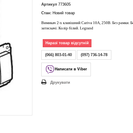
Lezard Deriy
Артикул
773605
O
Стан:
Новий товар
 Allure
Вимикач 2-х клавішний Cariva 10А, 250В. Без рамки. Б
a Classic
затискачі. Колір білий. Legrand
 Life
Наразі товар відсутній
(066) 803-01-40
(097) 736-14-78
Написати в Viber
Друкувати