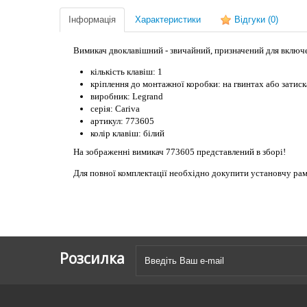
Інформація
Характеристики
Відгуки
(0)
Вимикач двоклавішний - звичайний, призначений для включе
кількість клавіш: 1
кріплення до монтажної коробки: на гвинтах або затис
виробник: Legrand
серія: Cariva
артикул: 773605
колір клавіш: білий
На зображенні вимикач 773605 представлений в зборі!
Для повної комплектації необхідно докупити установчу ра
Розсилка