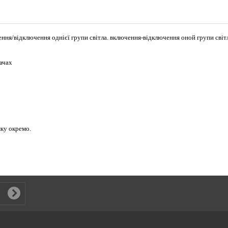
ння/відключення однієї групи світла. включення-відключення оной групи світл
качах
мку окремо.