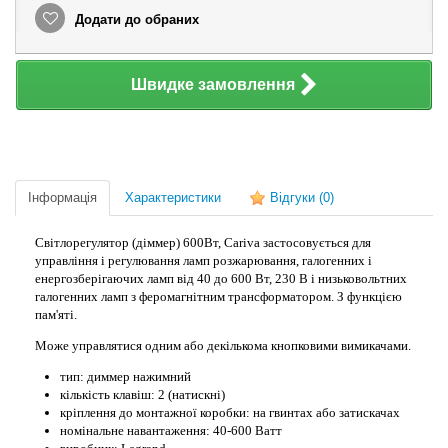
Додати до обраних
Швидке замовлення
Інформація
Характеристики
Відгуки
(0)
Світлорегулятор (діммер) 600Вт, Cariva застосовується для
управління і регулювання ламп розжарювання, галогенних і
енергозберігаючих ламп від 40 до 600 Вт, 230 В і низьковольтних
галогенних ламп з феромагнітним трансформатором. З функцією
пам'яті.
Може управлятися одним або декількома кнопковими вимикачами.
тип: диммер нажимний
кількість клавіш: 2 (натискні)
кріплення до монтажної коробки: на гвинтах або затискачах
номінальне навантаження: 40-600 Ватт