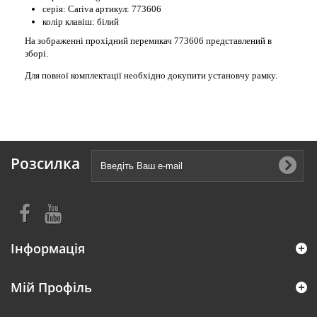
серія: Cariva артикул: 773606
колір клавіш: білий
На зображенні прохідний перемикач 773606 представлений в
зборі.
Для повної комплектації необхідно докупити установчу рамку.
Розсилка
Інформація
Мій Профіль