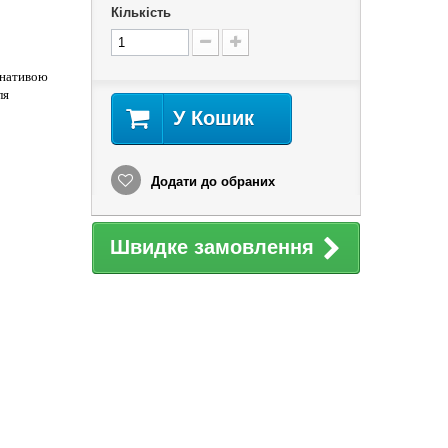
Кількість
рнативою
ля
У Кошик
Додати до обраних
Швидке замовлення