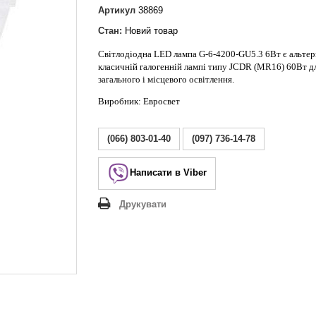
Lezard Deriy
Артикул
38869
O
Стан:
Новий товар
 Allure
Світлодіодна LED лампа G-6-4200-GU5.3 6Вт є альте
a Classic
класичній галогенній лампі типу JCDR (MR16) 60Вт д
 Life
загального і місцевого освітлення.
Виробник: Евросвет
(066) 803-01-40
(097) 736-14-78
Написати в Viber
Друкувати