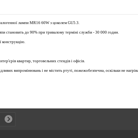
галогенної лампи MR16 60W з цоколем GU5.3.
мпи становить до 90% при тривалому терміні служби - 30 000 годин.
ї конструкцію.
тер'єрів квартир, торговельних стендів і офісів.
ливих випромінювань і не містить ртуті, пожежобезпечна, оскільки не нагрів