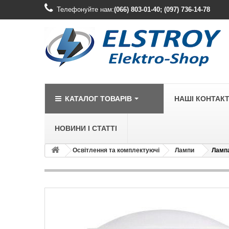
Телефонуйте нам:
(066) 803-01-40; (097) 736-14-78
КАТАЛОГ ТОВАРІВ
НАШІ КОНТАК
НОВИНИ І СТАТТІ
Освітлення та комплектуючі
Лампи
Лампа
LEGRAND
Legrand Cariv
Legrand Celia
Legrand Etika
Legrand Forix