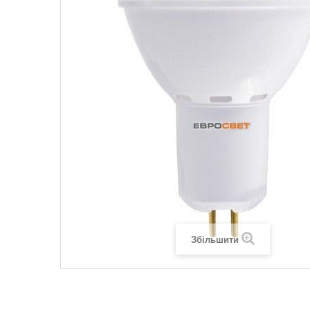
Legrand SUN
Legrand Valena
Legrand Valen
Legrand Valena
Збільшити