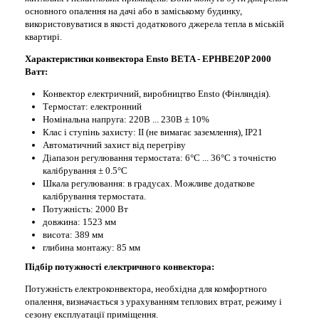
основного опалення на дачі або в заміському будинку,
використовуватися в якості додаткового джерела тепла в міській
квартирі.
Характеристики конвектора Ensto BETA - EPHBE20P 2000
Ватт:
Конвектор електричний, виробництво Ensto (Фінляндія).
Термостат: електронний
Номінальна напруга: 220В ... 230В ± 10%
Клас і ступінь захисту: II (не вимагає заземлення), IP21
Автоматичний захист від перегріву
Діапазон регулювання термостата: 6°С ... 36°С з точністю
калібрування ± 0.5°С
Шкала регулювання: в градусах. Можливе додаткове
калібрування термостата.
Потужність: 2000 Вт
довжина: 1523 мм
висота: 389 мм
глибина монтажу: 85 мм
Підбір потужності електричного конвектора:
Потужність електроконвектора, необхідна для комфортного
опалення, визначається з урахуванням теплових втрат, режиму і
сезону експлуатації приміщення.