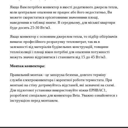
Якщо Вам потрібен конвектор в якості додаткового джерела тепла,
коли центральне опалення не працює або його недостатньо, Ви
можете скористатися орієнтовними значеннями площі,
наведеними в таблиці нижче. В середньому, для міської квартири
буде досить 25-30 Вт/м3.
Якщо конвектор є основним джерелом тепла, то підбір обігрівачів
вимагає професійного розрахунку тепловитрат, так як в
залежності від матеріалів будівельних конструкцій, товщини
теплоізоляції і площі вікон потрібні для опалення потужності
можуть значно відрізнятися і становити від 15 до 45 Вт/м3.
Монтаж конвектора:
Правильний монтаж - це запорука безпеки, довгого терміну
служби електроконвектора і коректної роботи термостата. При
монтажі на стіну дотримуйтесь відстаней, які зазначені на схемі.
Для підлогової установки використовуйте ніжки EPHBAC1,
розроблені спеціально для конвектора Beta. Уважно ознайомтеся з
інструкцією перед монтажем.