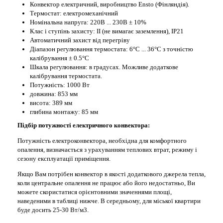
Конвектор електричний, виробництво Ensto (Фінляндія).
Термостат: електромеханічний
Номінальна напруга: 220В ... 230В ± 10%
Клас і ступінь захисту: II (не вимагає заземлення), IP21
Автоматичний захист від перегріву
Діапазон регулювання термостата: 6°С ... 36°С з точністю
калібрування ± 0.5°С
Шкала регулювання: в градусах. Можливе додаткове
калібрування термостата.
Потужність: 1000 Вт
довжина: 853 мм
висота: 389 мм
глибина монтажу: 85 мм
Підбір потужності електричного конвектора:
Потужність електроконвектора, необхідна для комфортного
опалення, визначається з урахуванням теплових втрат, режиму і
сезону експлуатації приміщення.
Якщо Вам потрібен конвектор в якості додаткового джерела тепла,
коли центральне опалення не працює або його недостатньо, Ви
можете скористатися орієнтовними значеннями площі,
наведеними в таблиці нижче. В середньому, для міської квартири
буде досить 25-30 Вт/м3.