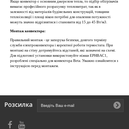
Якщо конвектор є основним джерелом тепла, то підбір обігрівачів
вимагає професійного розрахунку тепловитрат, так як в
залежності від матеріалів будівельних конструкцій, товщини
теплоізоляції і площі вікон потрібні для опалення потужності
можуть значно відрізнятися і становити від 15 до 45 Вт/м3.
Монтаж конвектора:
Правильний монтаж - це запорука безпеки, довгого терміну
служби електроконвектора і коректної роботи термостата. При
монтажі на стіну дотримуйтесь відстаней, які зазначені на схемі.
Для підлогової установки використовуйте ніжки EPHBAC1,
розроблені спеціально для конвектора Beta. Уважно ознайомтеся з
інструкцією перед монтажем.
Розсилка