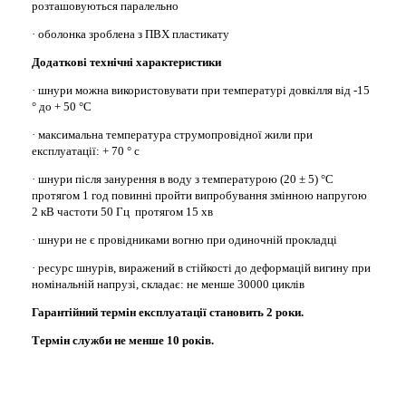
розташовуються паралельно
· оболонка зроблена з ПВХ пластикату
Додаткові технічні характеристики
· шнури можна використовувати при температурі довкілля від -15
° до + 50 °С
· максимальна температура струмопровідної жили при
експлуатації: + 70 ° с
· шнури після занурення в воду з температурою (20 ± 5) °С
протягом 1 год повинні пройти випробування змінною напругою
2 кВ частоти 50 Гц протягом 15 хв
· шнури не є провідниками вогню при одиночній прокладці
· ресурс шнурів, виражений в стійкості до деформацій вигину при
номінальній напрузі, складає: не менше 30000 циклів
Гарантійний термін експлуатації становить 2 роки.
Термін служби не менше 10 років.