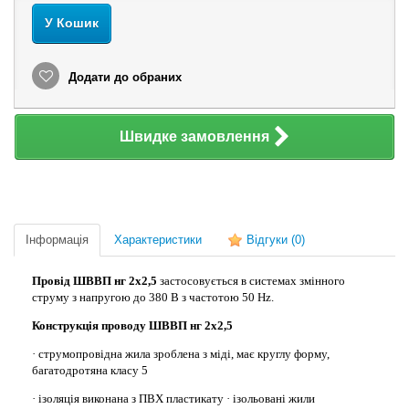
У Кошик
Додати до обраних
Швидке замовлення
Інформація
Характеристики
Відгуки
(0)
Провід ШВВП нг 2х2,5
застосовується в системах змінного
струму з напругою до 380 В з частотою 50 Hz.
Конструкція проводу ШВВП нг 2х2,5
· струмопровідна жила зроблена з міді, має круглу форму,
багатодротяна класу 5
· ізоляція виконана з ПВХ пластикату · ізольовані жили