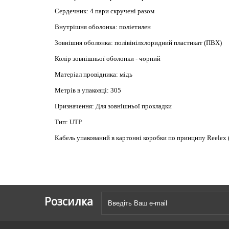
Сердечник: 4 пари скручені разом
Внутрішня оболонка: поліетилен
Зовнішня оболонка: полівінілхлоридний пластикат (ПВХ)
Колір зовнішньої оболонки - чорний
Матеріал провідника: мідь
Метрів в упаковці: 305
Призначення: Для зовнішньої прокладки
Тип: U
TP
Кабель упакований в картонні коробки по принципу Reelex (P
Розсилка