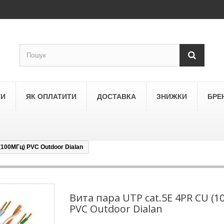
ТИ
ЯК ОПЛАТИТИ
ДОСТАВКА
ЗНИЖКИ
БРЕ
(100МГц) PVC Outdoor Dialan
LEGRAND
a
Schneider Electric Asfora
ne
Schneider Electric Sedna
Вита пара UTP cat.5E 4PR CU (1
PVC Outdoor Dialan
LEZARD