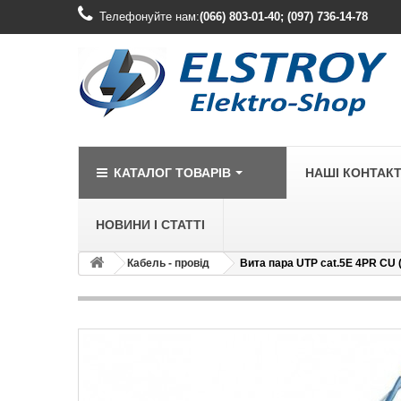
Телефонуйте нам:
(066) 803-01-40; (097) 736-14-78
КАТАЛОГ ТОВАРІВ
НАШІ КОНТАК
НОВИНИ І СТАТТІ
Кабель - провід
Вита пара UTP cat.5E 4PR CU 
LEGRAND
Legrand Cariv
Legrand Celia
Legrand Etika
Legrand Forix