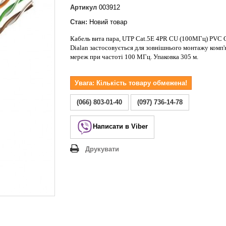
Lezard Deriy
Артикул
003912
O
Стан:
Новий товар
 Allure
Кабель вита пара, U
TP Сat.5E 4PR CU (100МГц) PVC 
a Classic
Dialan
застосовується для зовнішнього монтажу комп
 Life
мереж при частоті 100 МГц. Упаковка 305 м.
Увага: Кількість товару обмежена!
(066) 803-01-40
(097) 736-14-78
Написати в Viber
Друкувати