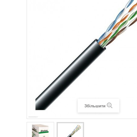
Legrand SUN
Legrand Valena
Legrand Valen
Legrand Valena
Збільшити