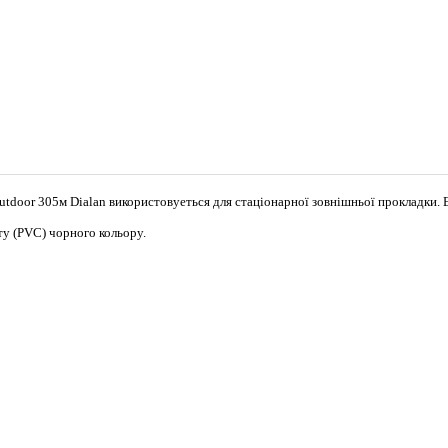
tdoor 305м Dialan
використовуеться для стаціонарної зовнішньої прокладки. 
у (PVC) чорного кольору.