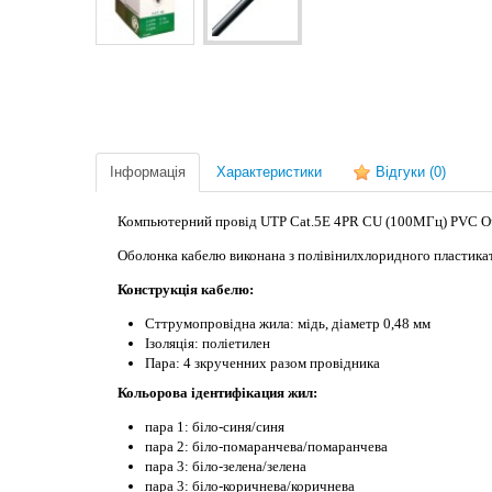
Інформація
Характеристики
Відгуки
(0)
Компьютерний провід U
TP Сat.5E 4PR CU (100МГц) PVC Ou
Оболонка кабелю виконана з полівінилхлоридного пластикат
Конструкція кабелю:
Сттрумопровідна жила: мідь, діаметр 0,48 мм
Ізоляція: поліетилен
Пара: 4 зкрученних разом провідника
Кольорова ідентифікация жил:
пара 1: біло-синя/синя
пара 2: біло-помаранчева/
помаранчева
пара 3: біло-зелена/зелена
пара 3:
біло-коричнева/коричнева