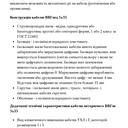
виключити можливість механічної дії на кабель (розтягнення або
провисання).
Конструкція кабелю ВВГнгд 5х35
Струмопровідна жила - мідна, однодротяна або
багатодротяна, круглої або секторної форми, 1 або 2 класу за
ГОСТ 22483.
Ізоляція - з полівінілхлоридного пластикату.
Ізольовані жили багатожильних кабелів мають відмінне
забарвлення або маркування цифрами. Ізоляція нульових жив
виконується блакитного (світло-синього) кольору і може не
мати цифрового позначення. Ізоляція жил заземлення
виконується двокольоровою (зелено-жовтого забарвлення)
або позначена цифрою 0. Маркування цифрами виробляють
тисненням або друкуванням. Висота цифр - не менше 4 мм.
Відстань між цифрами не повинно бути більше 35 мм.
Скрутка - ізольовані жили двох-, трьох-, чотирьох- і
пятижильних кабелів скручені.
Оболонка - з полівінілхлоридного пластикату.
Додаткові технічні характеристики кабелю негорючого ВВГнг
5х35
Вид кліматичного виконання кабелів УХЛ і Т, категорій
розміщення 1 і 5