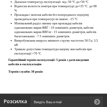
Діапазон температур експлуатації: від -50 °С до+50 °С
Відносна вологість повітря при температурі до+35 °С: до 98
%
Прокладка і монтаж кабелів без попереднього підігріву
проводиться при температурі не нижче: -15 °С
Мінімальний радіус вигину при прокладці кабелів
одножильних марки ВВГ - 10 зовнішніх діаметрів, кабелів
одножильних марки ВВГнг - 15 зовнішніх діаметрів, кабелів
багатожильних - 7.5 зовнішніх діаметрів.
Випробувальна напруга змінного струму частотою 50 Гц: 3,5
кВ
Тривало допустима температура нагріву жил кабелів при
експлуатації:+70 °С
Гарантійний термін експлуатації: 5 років з дати введення
кабелів в експлуатацію
Термін служби: 30 років
Розсилка