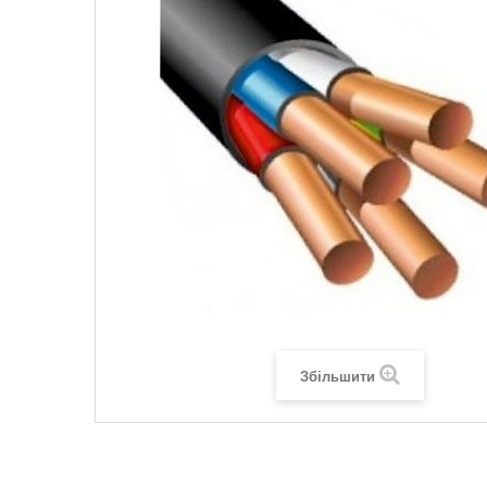
Legrand SUN
Legrand Valena
Legrand Valen
Legrand Valena
Збільшити