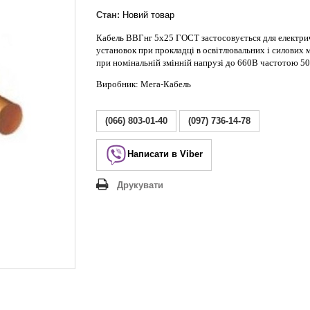
Lezard Deriy
O
Стан:
Новий товар
 Allure
Кабель ВВГнг 5х25 ГОСТ застосовується для електр
установок при прокладці в освітлювальних і силових
a Classic
при номінальній змінній напрузі до 660В частотою 50
 Life
Виробник: Мега-Кабель
(066) 803-01-40
(097) 736-14-78
Написати в Viber
Друкувати