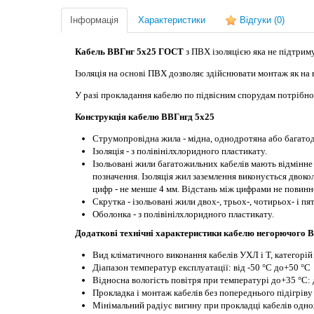
Інформація
Характеристики
Відгуки
(0)
Кабель ВВГнг 5х25 ГОСТ
з ПВХ ізоляцією яка не підтрим
Ізоляція на основі ПВХ дозволяє здійснювати монтаж як на ві
У разі прокладання кабелю по підвісним спорудам потрібно 
Конструкція кабелю ВВГнгд 5х25
Струмопровідна жила - мідна, однодротяна або багатод
Ізоляція - з полівінілхлоридного пластикату.
Ізольовані жили багатожильних кабелів мають відмінне
позначення. Ізоляція жил заземлення виконується дво
цифр - не менше 4 мм. Відстань між цифрами не повинн
Скрутка - ізольовані жили двох-, трьох-, чотирьох- і п
Оболонка - з полівінілхлоридного пластикату.
Додаткові технічні характеристики кабелю негорючого 
Вид кліматичного виконання кабелів УХЛ і Т, категорій
Діапазон температур експлуатації: від -50 °С до+50 °С
Відносна вологість повітря при температурі до+35 °С:
Прокладка і монтаж кабелів без попереднього підігріву
Мінімальний радіус вигину при прокладці кабелів одно