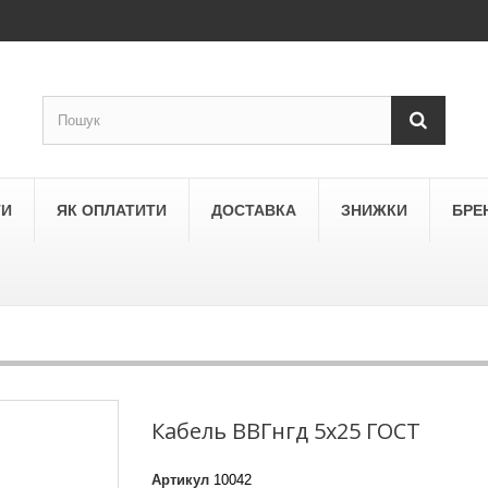
ТИ
ЯК ОПЛАТИТИ
ДОСТАВКА
ЗНИЖКИ
БРЕ
LEGRAND
a
Schneider Electric Asfora
ne
Schneider Electric Sedna
Кабель ВВГнгд 5х25 ГОСТ
LEZARD
Артикул
10042