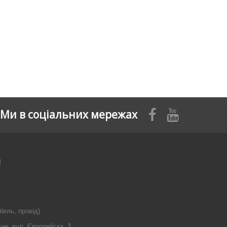
Ми в соціальних мережах
я
бель, провід)
сне, вул. Європейска, 3