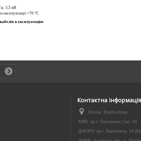
ц: 3,5 кВ
и експлуатації:+70 °С
 кабелів в експлуатацію
Контактна інформаці
Elstroy. Elektro-Shop,
КИЇВ: пр-т. Повітряних Сил, 64
ДНІПРО: вул. Виробнича, 14 (Ка
ЛЬВІВ: Львівська обл., с. Підря