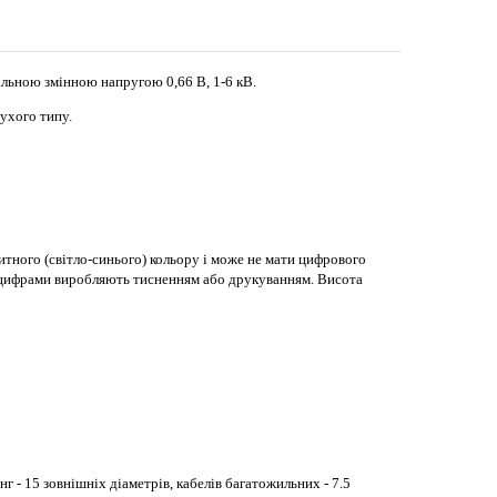
альною змінною напругою 0,66 В, 1-6 кВ.
сухого типу.
итного (світло-синього) кольору і може не мати цифрового
я цифрами виробляють тисненням або друкуванням. Висота
- 15 зовнішніх діаметрів, кабелів багатожильних - 7.5