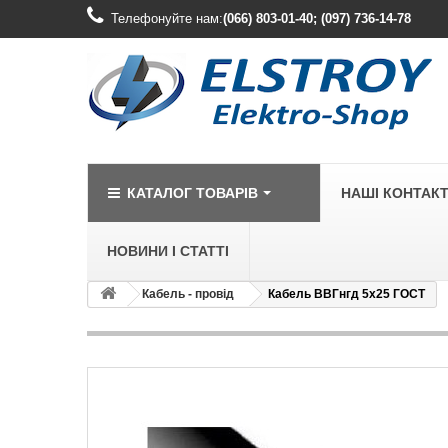
Телефонуйте нам:
(066) 803-01-40; (097) 736-14-78
КАТАЛОГ ТОВАРІВ
НАШІ КОНТАК
НОВИНИ І СТАТТІ
Кабель - провід
Кабель ВВГнгд 5х25 ГОСТ
LEGRAND
Legrand Cariv
Legrand Celia
Legrand Etika
Legrand Forix