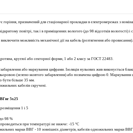
ує горіння, призначений для стаціонарної прокладки в електромережах з номін
дкритому повітрі, так і в приміщеннях вологого (до 98 відсотків вологості) і 
виключити можливість механічної дії на кабель (розтягнення або провисання).
ротяна, круглої або секторної форми, 1 або 2 класу за ГОСТ 22483.
 забарвлення або маркування цифрами. Ізоляція нульових жив виконується блак
кольоровою (зелено-жовтого забарвлення) або позначена цифрою 0. Маркуванн
о бути більше 35 мм.
ятижильних кабелів скручені.
ВВГнг 5х25
 розміщення 1 і 5
 до 98 %
 проводиться при температурі не нижче: -15 °С
жильних марки ВВГ - 10 зовнішніх діаметрів, кабелів одножильних марки ВВГнг 