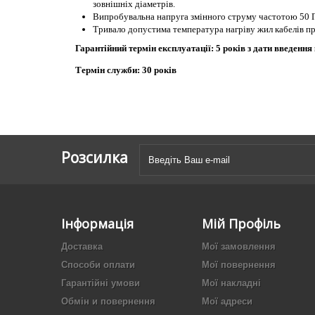
зовнішніх діаметрів.
Випробувальна напруга змінного струму частотою 50 Г
Тривало допустима температура нагріву жил кабелів пр
Гарантійний термін експлуатації: 5 років з дати введення
Термін служби: 30 років
Розсилка
Інформація
Мій Профіль
Доставка
Мої замовлення
Способи оплати
Мої повернення
Гарантійні умови
Мої накладні
Обмін и повернення
Мої адреси