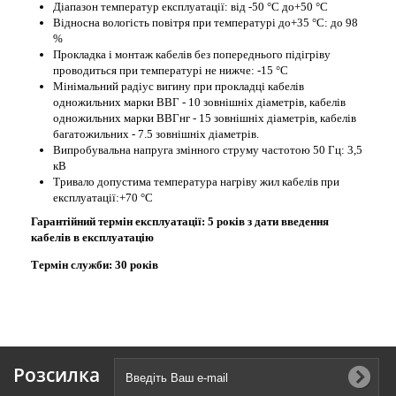
Діапазон температур експлуатації: від -50 °С до+50 °С
Відносна вологість повітря при температурі до+35 °С: до 98
%
Прокладка і монтаж кабелів без попереднього підігріву
проводиться при температурі не нижче: -15 °С
Мінімальний радіус вигину при прокладці кабелів
одножильних марки ВВГ - 10 зовнішніх діаметрів, кабелів
одножильних марки ВВГнг - 15 зовнішніх діаметрів, кабелів
багатожильних - 7.5 зовнішніх діаметрів.
Випробувальна напруга змінного струму частотою 50 Гц: 3,5
кВ
Тривало допустима температура нагріву жил кабелів при
експлуатації:+70 °С
Гарантійний термін експлуатації: 5 років з дати введення
кабелів в експлуатацію
Термін служби: 30 років
Розсилка