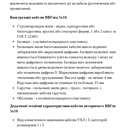
виключити можливість механічної дії на кабель (розтягнення або
провисання).
Конструкція кабелю ВВГнгд 5х16
Струмопровідна жила - мідна, однодротяна або
багатодротяна, круглої або секторної форми, 1 або 2 класу за
ГОСТ 22483.
Ізоляція - з полівінілхлоридного пластикату.
Ізольовані жили багатожильних кабелів мають відмінне
забарвлення або маркування цифрами. Ізоляція нульових жив
виконується блакитного (світло-синього) кольору і може не
мати цифрового позначення. Ізоляція жил заземлення
виконується двокольоровою (зелено-жовтого забарвлення)
або позначена цифрою 0. Маркування цифрами виробляють
тисненням або друкуванням. Висота цифр - не менше 4 мм.
Відстань між цифрами не повинно бути більше 35 мм.
Скрутка - ізольовані жили двох-, трьох-, чотирьох- і
пятижильних кабелів скручені.
Оболонка - з полівінілхлоридного пластикату.
Додаткові технічні характеристики кабелю негорючого ВВГнг
5х16
Вид кліматичного виконання кабелів УХЛ і Т, категорій
розміщення 1 і 5