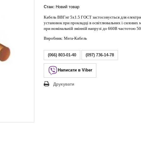
Lezard Deriy
O
Стан:
Новий товар
 Allure
Кабель ВВГнг 5х1.5 ГОСТ застосовується для електр
установок при прокладці в освітлювальних і силових
a Classic
при номінальній змінній напрузі до 660В частотою 50
 Life
Виробник: Мега-Кабель
(066) 803-01-40
(097) 736-14-78
Написати в Viber
Друкувати