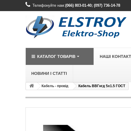
Телефонуйте нам:
(066) 803-01-40; (097) 736-14-78
КАТАЛОГ ТОВАРІВ
НАШІ КОНТАК
НОВИНИ І СТАТТІ
Кабель - провід
Кабель ВВГнгд 5х1.5 ГОСТ
LEGRAND
Legrand Cariv
Legrand Celia
Legrand Etika
Legrand Forix