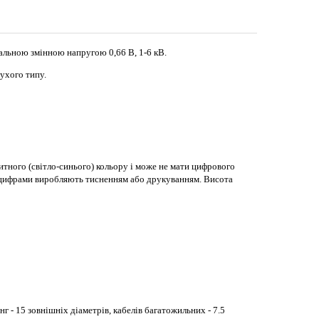
альною змінною напругою 0,66 В, 1-6 кВ.
сухого типу.
итного (світло-синього) кольору і може не мати цифрового
я цифрами виробляють тисненням або друкуванням. Висота
- 15 зовнішніх діаметрів, кабелів багатожильних - 7.5