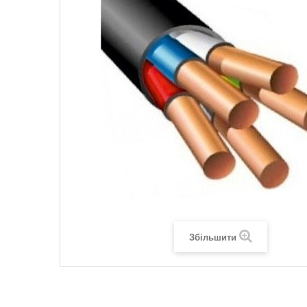
Legrand SUN
Legrand Valena
Legrand Valen
Legrand Valena
Збільшити