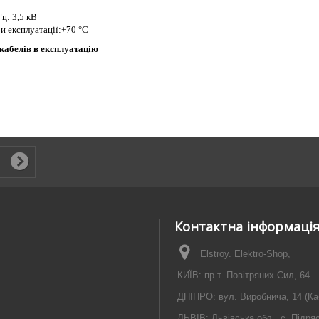
ц: 3,5 кВ
и експлуатації:+70 °С
 кабелів в експлуатацію
Контактна інформаці
Elstroy. Elektro-Shop,
КИЇВ: пр-т. Повітряних Сил, 64
ДНІПРО: вул. Виробнича, 14 (Ка
ЛЬВІВ: Львівська обл., с. Підря