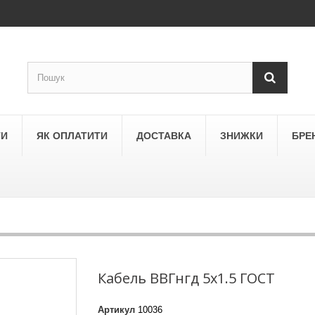
ТИ
ЯК ОПЛАТИТИ
ДОСТАВКА
ЗНИЖКИ
БРЕ
LEGRAND
a
Schneider Electric Asfora
ne
Schneider Electric Sedna
Кабель ВВГнгд 5х1.5 ГОСТ
LEZARD
Артикул
10036