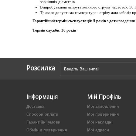
зовнішніх діаметрів.
Випробувальна напруга змінного струму частотою 50 Г
Тривало допустима температура нагріву жил кабелів пр
Гарантійний термін експлуатації: 5 років з дати введення
Термін служби: 30 років
Розсилка
Інформація
Мій Профіль
Доставка
Мої замовлення
Способи оплати
Мої повернення
Гарантійні умови
Мої накладні
Обмін и повернення
Мої адреси