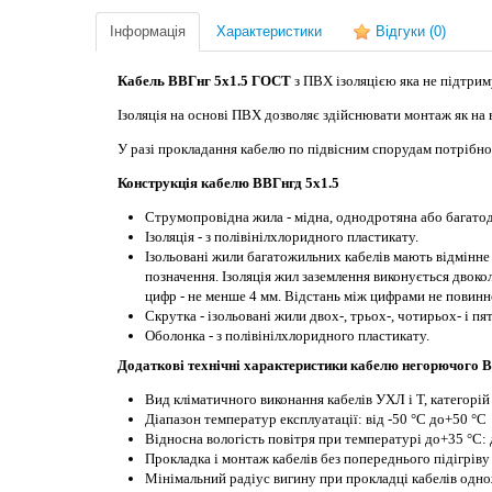
Інформація
Характеристики
Відгуки
(0)
Кабель ВВГнг 5х1.5 ГОСТ
з ПВХ ізоляцією яка не підтрим
Ізоляція на основі ПВХ дозволяє здійснювати монтаж як на ві
У разі прокладання кабелю по підвісним спорудам потрібно 
Конструкція кабелю ВВГнгд 5х1.5
Струмопровідна жила - мідна, однодротяна або багатод
Ізоляція - з полівінілхлоридного пластикату.
Ізольовані жили багатожильних кабелів мають відмінне
позначення. Ізоляція жил заземлення виконується дво
цифр - не менше 4 мм. Відстань між цифрами не повинн
Скрутка - ізольовані жили двох-, трьох-, чотирьох- і п
Оболонка - з полівінілхлоридного пластикату.
Додаткові технічні характеристики кабелю негорючого В
Вид кліматичного виконання кабелів УХЛ і Т, категорій
Діапазон температур експлуатації: від -50 °С до+50 °С
Відносна вологість повітря при температурі до+35 °С:
Прокладка і монтаж кабелів без попереднього підігріву
Мінімальний радіус вигину при прокладці кабелів одно