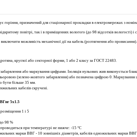
ує горіння, призначений для стаціонарної прокладки в електромережах з номін
дкритому повітрі, так і в приміщеннях вологого (до 98 відсотків вологості) і 
виключити можливість механічної дії на кабель (розтягнення або провисання).
ротяна, круглої або секторної форми, 1 або 2 класу за ГОСТ 22483.
 забарвлення або маркування цифрами. Ізоляція нульових жив виконується блак
кольоровою (зелено-жовтого забарвлення) або позначена цифрою 0. Маркуванн
о бути більше 35 мм.
ятижильних кабелів скручені.
ВГнг 5х1.5
 розміщення 1 і 5
 до 98 %
 проводиться при температурі не нижче: -15 °С
жильних марки ВВГ - 10 зовнішніх діаметрів, кабелів одножильних марки ВВГнг 