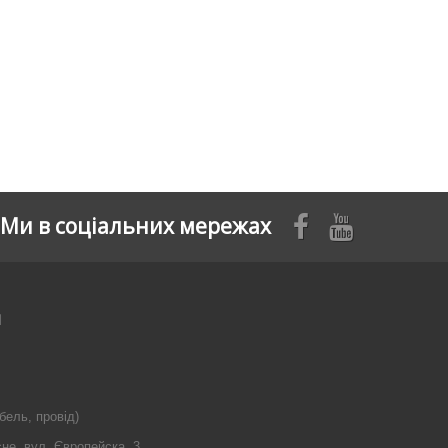
Ми в соціальних мережах
я
бель, провід)
сне, вул. Європейска, 3