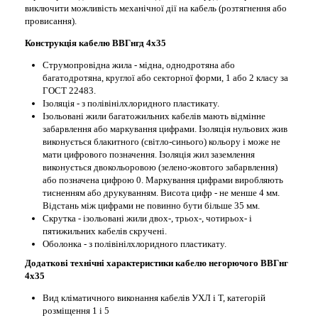
виключити можливість механічної дії на кабель (розтягнення або
провисання).
Конструкція кабелю ВВГнгд 4х35
Струмопровідна жила - мідна, однодротяна або
багатодротяна, круглої або секторної форми, 1 або 2 класу за
ГОСТ 22483.
Ізоляція - з полівінілхлоридного пластикату.
Ізольовані жили багатожильних кабелів мають відмінне
забарвлення або маркування цифрами. Ізоляція нульових жив
виконується блакитного (світло-синього) кольору і може не
мати цифрового позначення. Ізоляція жил заземлення
виконується двокольоровою (зелено-жовтого забарвлення)
або позначена цифрою 0. Маркування цифрами виробляють
тисненням або друкуванням. Висота цифр - не менше 4 мм.
Відстань між цифрами не повинно бути більше 35 мм.
Скрутка - ізольовані жили двох-, трьох-, чотирьох- і
пятижильних кабелів скручені.
Оболонка - з полівінілхлоридного пластикату.
Додаткові технічні характеристики кабелю негорючого ВВГнг
4х35
Вид кліматичного виконання кабелів УХЛ і Т, категорій
розміщення 1 і 5