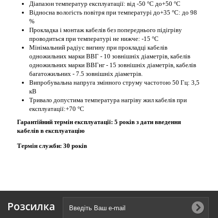
Діапазон температур експлуатації: від -50 °С до+50 °С
Відносна вологість повітря при температурі до+35 °С: до 98
%
Прокладка і монтаж кабелів без попереднього підігріву
проводиться при температурі не нижче: -15 °С
Мінімальний радіус вигину при прокладці кабелів
одножильних марки ВВГ - 10 зовнішніх діаметрів, кабелів
одножильних марки ВВГнг - 15 зовнішніх діаметрів, кабелів
багатожильних - 7.5 зовнішніх діаметрів.
Випробувальна напруга змінного струму частотою 50 Гц: 3,5
кВ
Тривало допустима температура нагріву жил кабелів при
експлуатації:+70 °С
Гарантійний термін експлуатації: 5 років з дати введення
кабелів в експлуатацію
Термін служби: 30 років
Розсилка