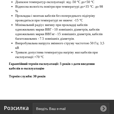
Діапазон температур експлуатації: від -50 °С до+50 °С
Відносна вологість повітря при температурі до+35 °С: до 98
%
Прокладка і монтаж кабелів без попереднього підігріву
проводиться при температурі не нижче: -15 °С
Мінімальний радіус вигину при прокладці кабелів
одножильних марки ВВГ - 10 зовнішніх діаметрів, кабелів
одножильних марки ВВГнг - 15 зовнішніх діаметрів, кабелів
багатожильних - 7.5 зовнішніх діаметрів.
Випробувальна напруга змінного струму частотою 50 Гц: 3,5
кВ
Тривало допустима температура нагріву жил кабелів при
експлуатації:+70 °С
Гарантійний термін експлуатації: 5 років з дати введення
кабелів в експлуатацію
Термін служби: 30 років
Розсилка