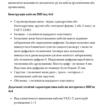
виключити можливість механічної дії на кабель (розтягнення або
провисання).
Конструкція кабелю ВВГнгд 4х6
Струмопровідна жила - мідна, однодротяна або
багатодротяна, круглої або секторної форми, 1 або 2 класу за
ГОСТ 22483.
Ізоляція - з полівінілхлоридного пластикату.
Ізольовані жили багатожильних кабелів мають відмінне
забарвлення або маркування цифрами. Ізоляція нульових жив
виконується блакитного (світло-синього) кольору і може не
мати цифрового позначення. Ізоляція жил заземлення
виконується двокольоровою (зелено-жовтого забарвлення)
або позначена цифрою 0. Маркування цифрами виробляють
тисненням або друкуванням. Висота цифр - не менше 4 мм.
Відстань між цифрами не повинно бути більше 35 мм.
Скрутка - ізольовані жили двох-, трьох-, чотирьох- і
пятижильних кабелів скручені.
Оболонка - з полівінілхлоридного пластикату.
Додаткові технічні характеристики кабелю негорючого ВВГнг
4х6
Вид кліматичного виконання кабелів УХЛ і Т, категорій
розміщення 1 і 5