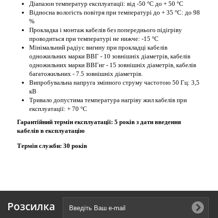
Діапазон температур експлуатації: від -50 °С до + 50 °С
Відносна вологість повітря при температурі до + 35 °С: до 98
%
Прокладка і монтаж кабелів без попереднього підігріву
проводиться при температурі не нижче: -15 °С
Мінімальний радіус вигину при прокладці кабелів
одножильних марки ВВГ - 10 зовнішніх діаметрів, кабелів
одножильних марки ВВГнг - 15 зовнішніх діаметрів, кабелів
багатожильних - 7.5 зовнішніх діаметрів.
Випробувальна напруга змінного струму частотою 50 Гц: 3,5
кВ
Тривало допустима температура нагріву жил кабелів при
експлуатації: + 70 °С
Гарантійний термін експлуатації: 5 років з дати введення
кабелів в експлуатацію
Термін служби: 30 років
Розсилка