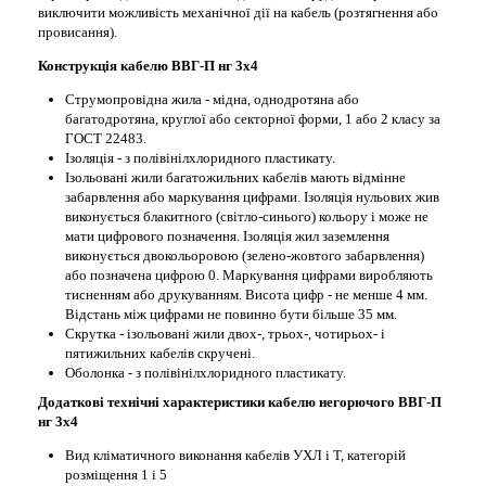
виключити можливість механічної дії на кабель (розтягнення або
провисання).
Конструкція кабелю
ВВГ-П нг 3х4
Струмопровідна жила - мідна, однодротяна або
багатодротяна, круглої або секторної форми, 1 або 2 класу за
ГОСТ 22483.
Ізоляція - з полівінілхлоридного пластикату.
Ізольовані жили багатожильних кабелів мають відмінне
забарвлення або маркування цифрами. Ізоляція нульових жив
виконується блакитного (світло-синього) кольору і може не
мати цифрового позначення. Ізоляція жил заземлення
виконується двокольоровою (зелено-жовтого забарвлення)
або позначена цифрою 0. Маркування цифрами виробляють
тисненням або друкуванням. Висота цифр - не менше 4 мм.
Відстань між цифрами не повинно бути більше 35 мм.
Скрутка - ізольовані жили двох-, трьох-, чотирьох- і
пятижильних кабелів скручені.
Оболонка - з полівінілхлоридного пластикату.
Додаткові технічні характеристики кабелю негорючого
ВВГ-П
нг 3х4
Вид кліматичного виконання кабелів УХЛ і Т, категорій
розміщення 1 і 5