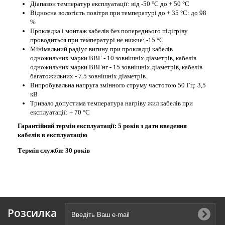
Діапазон температур експлуатації: від -50 °С до + 50 °С
Відносна вологість повітря при температурі до + 35 °С: до 98
%
Прокладка і монтаж кабелів без попереднього підігріву
проводиться при температурі не нижче: -15 °С
Мінімальний радіус вигину при прокладці кабелів
одножильних марки ВВГ - 10 зовнішніх діаметрів, кабелів
одножильних марки ВВГнг - 15 зовнішніх діаметрів, кабелів
багатожильних - 7.5 зовнішніх діаметрів.
Випробувальна напруга змінного струму частотою 50 Гц: 3,5
кВ
Тривало допустима температура нагріву жил кабелів при
експлуатації: + 70 °С
Гарантійний термін експлуатації: 5 років з дати введення
кабелів в експлуатацію
Термін служби: 30 років
Розсилка