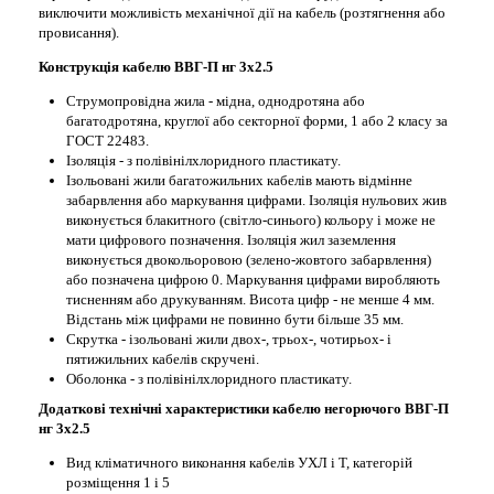
виключити можливість механічної дії на кабель (розтягнення або
провисання).
Конструкція кабелю
ВВГ-П нг 3х2.5
Струмопровідна жила - мідна, однодротяна або
багатодротяна, круглої або секторної форми, 1 або 2 класу за
ГОСТ 22483.
Ізоляція - з полівінілхлоридного пластикату.
Ізольовані жили багатожильних кабелів мають відмінне
забарвлення або маркування цифрами. Ізоляція нульових жив
виконується блакитного (світло-синього) кольору і може не
мати цифрового позначення. Ізоляція жил заземлення
виконується двокольоровою (зелено-жовтого забарвлення)
або позначена цифрою 0. Маркування цифрами виробляють
тисненням або друкуванням. Висота цифр - не менше 4 мм.
Відстань між цифрами не повинно бути більше 35 мм.
Скрутка - ізольовані жили двох-, трьох-, чотирьох- і
пятижильних кабелів скручені.
Оболонка - з полівінілхлоридного пластикату.
Додаткові технічні характеристики кабелю негорючого
ВВГ-П
нг 3х2.5
Вид кліматичного виконання кабелів УХЛ і Т, категорій
розміщення 1 і 5