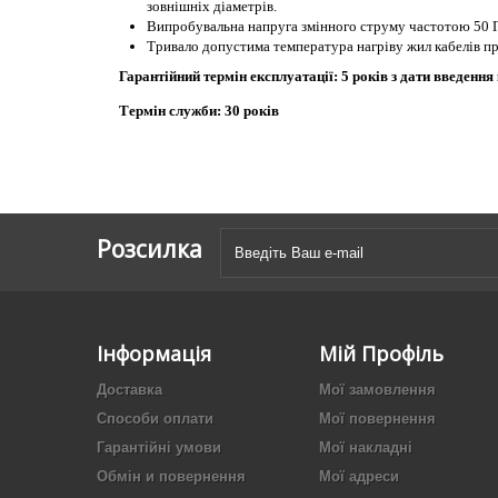
зовнішніх діаметрів.
Випробувальна напруга змінного струму частотою 50 Г
Тривало допустима температура нагріву жил кабелів при
Гарантійний термін експлуатації: 5 років з дати введення
Термін служби: 30 років
Розсилка
Інформація
Мій Профіль
Доставка
Мої замовлення
Способи оплати
Мої повернення
Гарантійні умови
Мої накладні
Обмін и повернення
Мої адреси