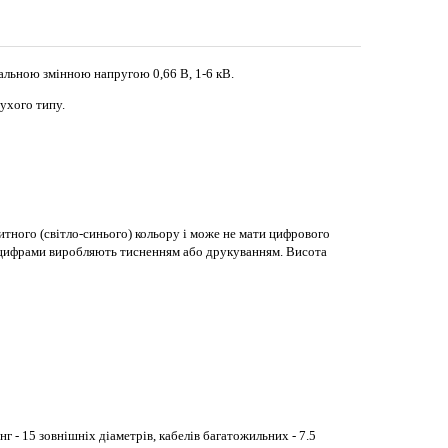
альною змінною напругою 0,66 В, 1-6 кВ.
сухого типу.
итного (світло-синього) кольору і може не мати цифрового
я цифрами виробляють тисненням або друкуванням. Висота
- 15 зовнішніх діаметрів, кабелів багатожильних - 7.5