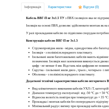
Інформація
Характеристики
Відгуки
(0)
Кабель ВВГ-П нг 3х1.5 ТУ
з ПВХ ізоляцією яка не підтрим
Ізоляція на основі ПВХ дозволяє здійснювати монтаж як на ві
У разі прокладання кабелю по підвісним спорудам потрібно 
Конструкція кабелю
ВВГ-П нг 3х1.5
Струмопровідна жила - мідна, однодротяна або багатод
Ізоляція - з полівінілхлоридного пластикату.
Ізольовані жили багатожильних кабелів мають відмінне
позначення. Ізоляція жил заземлення виконується дво
цифр - не менше 4 мм. Відстань між цифрами не повинн
Скрутка - ізольовані жили двох-, трьох-, чотирьох- і п
Оболонка - з полівінілхлоридного пластикату.
Додаткові технічні характеристики кабелю негорючого
В
Вид кліматичного виконання кабелів УХЛ і Т, категорій
Діапазон температур експлуатації: від -50 °С до + 50 °
Відносна вологість повітря при температурі до + 35 °С
Прокладка і монтаж кабелів без попереднього підігріву
Мінімальний радіус вигину при прокладці кабелів одно