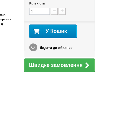
Кількість
чних
 мережах
Гц.
У Кошик
Додати до обраних
Швидке замовлення