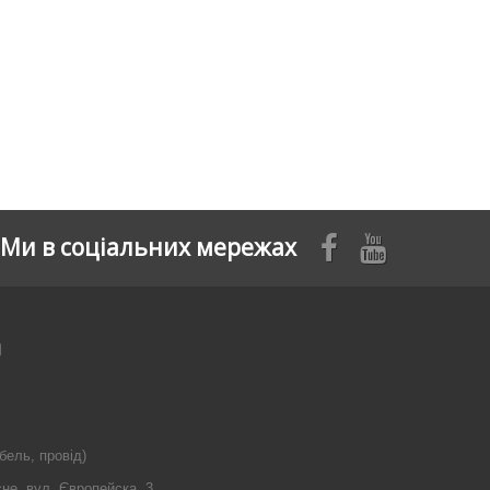
Ми в соціальних мережах
я
бель, провід)
сне, вул. Європейска, 3