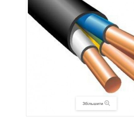
Legrand SUN
Legrand Valena
Legrand Valen
Legrand Valena
Збільшити