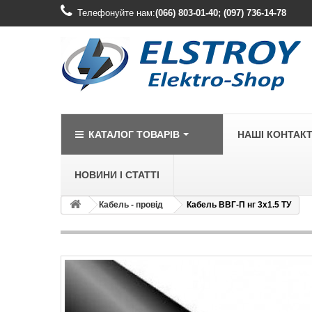
Телефонуйте нам:
(066) 803-01-40; (097) 736-14-78
КАТАЛОГ ТОВАРІВ
НАШІ КОНТАК
НОВИНИ І СТАТТІ
Кабель - провід
Кабель ВВГ-П нг 3х1.5 ТУ
LEGRAND
Legrand Cariv
Legrand Celia
Legrand Etika
Legrand Forix