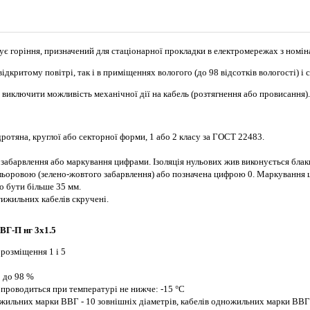
ує горіння, призначений для стаціонарної прокладки в електромережах з номін
дкритому повітрі, так і в приміщеннях вологого (до 98 відсотків вологості) і 
виключити можливість механічної дії на кабель (розтягнення або провисання).
ротяна, круглої або секторної форми, 1 або 2 класу за ГОСТ 22483.
 забарвлення або маркування цифрами. Ізоляція нульових жив виконується блак
кольоровою (зелено-жовтого забарвлення) або позначена цифрою 0. Маркуванн
о бути більше 35 мм.
ятижильних кабелів скручені.
ВГ-П нг 3х1.5
 розміщення 1 і 5
С
: до 98 %
 проводиться при температурі не нижче: -15 °С
жильних марки ВВГ - 10 зовнішніх діаметрів, кабелів одножильних марки ВВГнг 