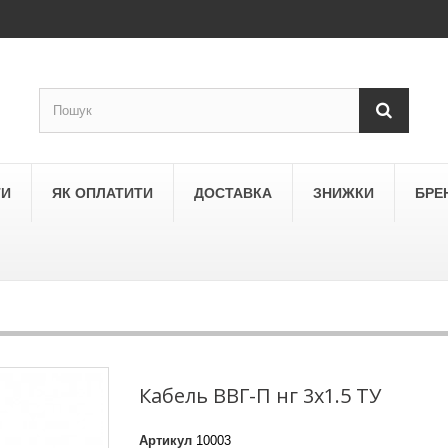
ТИ
ЯК ОПЛАТИТИ
ДОСТАВКА
ЗНИЖКИ
БРЕ
LEGRAND
a
Schneider Electric Asfora
ne
Schneider Electric Sedna
Кабель ВВГ-П нг 3х1.5 ТУ
LEZARD
Артикул
10003