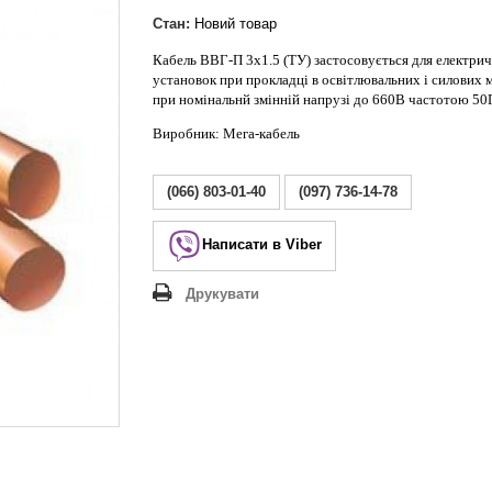
Lezard Deriy
O
Стан:
Новий товар
 Allure
Кабель ВВГ-П 3х1.5 (ТУ) застосовується для електри
установок при прокладці в освітлювальних і силових
a Classic
при номінальнй змінній напрузі до 660В частотою 50
 Life
Виробник: Мега-кабель
(066) 803-01-40
(097) 736-14-78
Написати в Viber
Друкувати