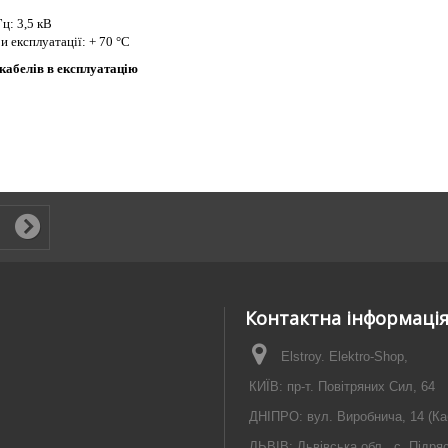
ц: 3,5 кВ
 експлуатації: + 70 °С
 кабелів в експлуатацію
Контактна інформаці
Elstroy. Elektro-Shop,
КИЇВ: пр-т. Повітряних Сил, 64
ДНІПРО: вул. Виробнича, 14 (Ка
ЛЬВІВ: Львівська обл., с. Підря