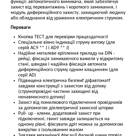
функції: автоматичного вимикача, який забезпечує
захист від перевантажень і короткого замикання, і
модуль диференційного захисту, захищаючий людину
або обладнання від ураження електричним струмом.
Переваги
Кнопка ТЕСТ для перевірки працездатності
Спеціальне вікно індикації струму витоку (для
серій АС9 ** J і AD9 ** J)
Надійне металеве кріплення приладу на DIN -
рейці, фіксація замикаючого важеля у відкритому
стані, швидка і надійна фіксація автомата
диференційного струму одним клацанням (для
серії AD)
Підвищена електрична безпекf діфавтоматf
завдяки конструкції з захистом від дотику
(струмопровідні частини захищені від
ненавмисного дотику)
Захист від помилкового підключення провідників
за допомогою діелектричної захисної шторки
Pull- up - клеми, додатковий захист при
підключенні, гвинт завжди залишається на
одному рівні, фіксувати дріт можна за допомогою
викрутки з ізольованим жалом
Завдяки механічної фіксації фазной шини провід