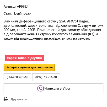
Артикул
AF975J
Стан:
Новий товар
Вимикач диференційного струму 25А, AF975J Hager,
двополюсний, характеристика відключення С, струм витоку
300 мА, тип А, 230В. Призначений для захисту обладнання
від перевантаження і струму короткого замикання (КЗ), а
також від пошкодження внаслідок витоку на землю.
Наразі товар відсутній
Виберіть щитки для автоматів
(066) 803-01-40
(097) 736-14-78
Написати в Viber
Друкувати