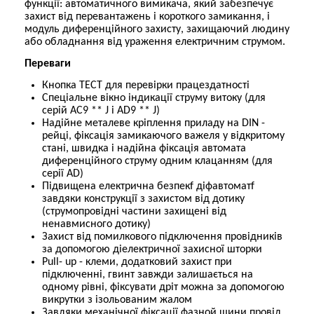
функції: автоматичного вимикача, який забезпечує
захист від перевантажень і короткого замикання, і
модуль диференційного захисту, захищаючий людину
або обладнання від ураження електричним струмом.
Переваги
Кнопка ТЕСТ для перевірки працездатності
Спеціальне вікно індикації струму витоку (для
серій АС9 ** J і AD9 ** J)
Надійне металеве кріплення приладу на DIN -
рейці, фіксація замикаючого важеля у відкритому
стані, швидка і надійна фіксація автомата
диференційного струму одним клацанням (для
серії AD)
Підвищена електрична безпекf діфавтоматf
завдяки конструкції з захистом від дотику
(струмопровідні частини захищені від
ненавмисного дотику)
Захист від помилкового підключення провідників
за допомогою діелектричної захисної шторки
Pull- up - клеми, додатковий захист при
підключенні, гвинт завжди залишається на
одному рівні, фіксувати дріт можна за допомогою
викрутки з ізольованим жалом
Завдяки механічної фіксації фазной шини провід