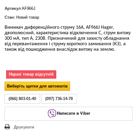
Артикул
AF966J
Стан:
Новий товар
Вимикач диференційного струму 16А, AF966J Hager,
двополюсний, характеристика відключення С, струм витоку
300 мА, тип А, 230В. Призначений для захисту обладнання
від перевантаження і струму короткого замикання (КЗ), а
також від пошкодження внаслідок витоку на землю.
Наразі товар відсутній
Виберіть щитки для автоматів
(066) 803-01-40
(097) 736-14-78
Написати в Viber
Друкувати