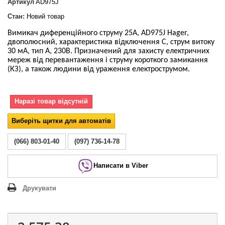
Артикул
AD975J
Стан:
Новий товар
Вимикач диференційного струму 25А, AD975J Hager,
двополюсний, характеристика відключення С, струм витоку
30 мА, тип А, 230В. Призначений для захисту електричних
мереж від перевантаження і струму короткого замикання
(КЗ), а також людини від ураження електрострумом.
Наразі товар відсутній
Виберіть щитки для автоматів
(066) 803-01-40
(097) 736-14-78
Написати в Viber
Друкувати