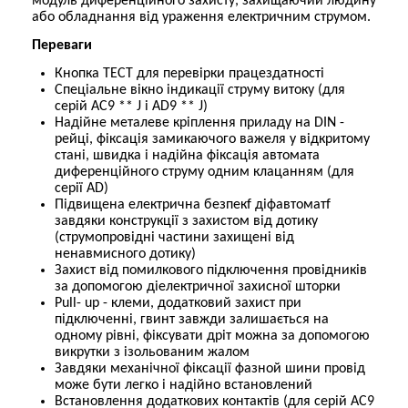
модуль диференційного захисту, захищаючий людину
або обладнання від ураження електричним струмом.
Переваги
Кнопка ТЕСТ для перевірки працездатності
Спеціальне вікно індикації струму витоку (для
серій АС9 ** J і AD9 ** J)
Надійне металеве кріплення приладу на DIN -
рейці, фіксація замикаючого важеля у відкритому
стані, швидка і надійна фіксація автомата
диференційного струму одним клацанням (для
серії AD)
Підвищена електрична безпекf діфавтоматf
завдяки конструкції з захистом від дотику
(струмопровідні частини захищені від
ненавмисного дотику)
Захист від помилкового підключення провідників
за допомогою діелектричної захисної шторки
Pull- up - клеми, додатковий захист при
підключенні, гвинт завжди залишається на
одному рівні, фіксувати дріт можна за допомогою
викрутки з ізольованим жалом
Завдяки механічної фіксації фазной шини провід
може бути легко і надійно встановлений
Встановлення додаткових контактів (для серій АС9