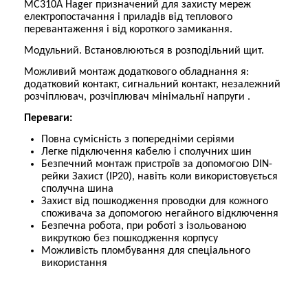
MC310A Hager призначений для захисту мереж
електропостачання і приладів від теплового
перевантаження і від короткого замикання.
Модульний.
Встановлюються в розподільний щит.
Можливий монтаж додаткового обладнання я:
додатковий контакт, сигнальний контакт, незалежний
розчіплювач, розчіплювач мінімальнї напруги .
Переваги:
Повна сумісність з попередніми серіями
Легке підключення кабелю і сполучних шин
Безпечний монтаж пристроїв за допомогою DIN-
рейки Захист (IP20), навіть коли використовується
сполучна шина
Захист від пошкодження проводки для кожного
споживача за допомогою негайного відключення
Безпечна робота, при роботі з ізольованою
викруткою без пошкодження корпусу
Можливість пломбування для спеціального
використання