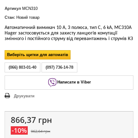
Артикул
MCN310
Стан:
Новий товар
Автоматичний вимикач 10 А, 3 полюса, тип С, 6 kA, MC310A
Hager застосовується для захисту ланцюгів комутації
змінного і постійного струму від перевантажень і струмів КЗ
Виберіть щитки для автоматів
(066) 803-01-40
(097) 736-14-78
Написати в Viber
Друкувати
866,37 грн
-10%
962,64 грн