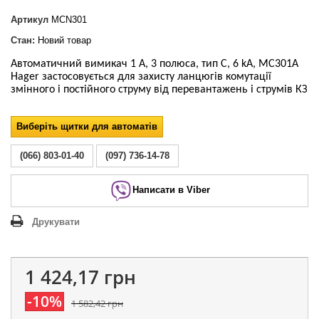
Артикул
MCN301
Стан:
Новий товар
Автоматичний вимикач 1 А, 3 полюса, тип С, 6 kA, MC301A
Hager застосовується для захисту ланцюгів комутації
змінного і постійного струму від перевантажень і струмів КЗ
Виберіть щитки для автоматів
(066) 803-01-40
(097) 736-14-78
Написати в Viber
Друкувати
1 424,17 грн
-10%
1 582,42 грн