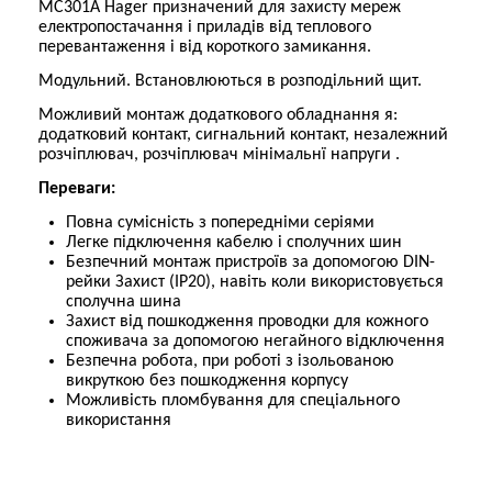
MC301A Hager призначений для захисту мереж
електропостачання і приладів від теплового
перевантаження і від короткого замикання.
Модульний.
Встановлюються в розподільний щит.
Можливий монтаж додаткового обладнання я:
додатковий контакт, сигнальний контакт, незалежний
розчіплювач, розчіплювач мінімальнї напруги .
Переваги:
Повна сумісність з попередніми серіями
Легке підключення кабелю і сполучних шин
Безпечний монтаж пристроїв за допомогою DIN-
рейки Захист (IP20), навіть коли використовується
сполучна шина
Захист від пошкодження проводки для кожного
споживача за допомогою негайного відключення
Безпечна робота, при роботі з ізольованою
викруткою без пошкодження корпусу
Можливість пломбування для спеціального
використання