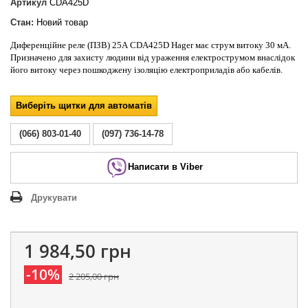
Артикул
CDA425D
Стан:
Новий товар
Диференційне реле (ПЗВ) 25А CDA425D Hager має струм витоку 30 мА.
Призначено для захисту людини від ураження електрострумом внаслідок
його витоку через пошкоджену ізоляцію електроприладів або кабелів.
Виберіть щитки для автоматів
(066) 803-01-40
(097) 736-14-78
Написати в Viber
Друкувати
1 984,50 грн
-10%
2 205,00 грн