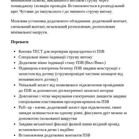
виникнення пожежі, викликаного витоком струму через
пошкоджену ізоляцію проводів.
Встановлюється в розподільний
щит. Чутливе до імпульсного і до змінного струму витоку.
Можлива установка додаткового обладнання: додатковий контакт,
сигнальний контакт, незалежний розчеплювач, розчеплювач
мінімальної напруги.
Переваги
Кнопка ТЕСТ для перевірки працездатності ПЗВ
Спеціальне вікно індикації струму витоку
Додаткове вікно індикації стану ПЗВ (Вкл./Викл.)
Підвищена електрична безпеку ПЗВ завдяки конструкції з
захистом від дотику (струмопровідні частини захищені від
ненавмисного дотику)
Унікальий захист від помилкового підключення провідників
до ПЗВ за допомогою діелектричної захисної шторки
Довговічне і чітке маркування електричних ланцюгів завдяки
спеціальним пластиковим прозорим кришок на ПЗВ
Pull- up - клеми, додатковий захист при підключенні, гвинт
завжди залишається на одному рівні, фіксувати дріт можна за
допомогою
ізольованої
викрутки
Завдяки механічної фіксації фазной шини вхідний провід
встановлюється дегко і надійно
Встановлення додаткових контактів ПЗВ