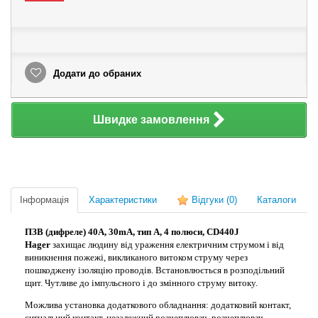
Додати до обраних
Швидке замовлення
Інформація
Характеристики
Відгуки
(0)
Каталоги
ПЗВ (дифреле) 40A, 30mA, тип A, 4
полюси
, CD440J
Hager
захищає людину від ураження електричним струмом і від
виникнення пожежі, викликаного витоком струму через
пошкоджену ізоляцію проводів.
Встановлюється в розподільний
щит. Чутливе до імпульсного і до змінного струму витоку.
Можлива установка додаткового обладнання: додатковий контакт,
сигнальний контакт, незалежний розчеплювач, розчеплювач