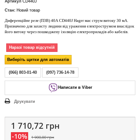
Артикул
CD440J
Стан:
Новий товар
Диференційне реле (ПЗВ) 40А CD440J Hager має струм витоку 30 мА.
Призначено для захисту людини від ураження електрострумом внаслідок
його витоку через пошкоджену ізоляцію електроприладів або кабелів.
Наразі товар відсутній
Виберіть щитки для автоматів
(066) 803-01-40
(097) 736-14-78
Написати в Viber
Друкувати
1 710,72 грн
-10%
1 900,80 грн