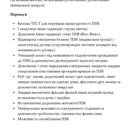
мінімальної напруги.
Переваги
Кнопка ТЕСТ для перевірки працездатності ПЗВ
Спеціальне вікно індикації струму витоку
Додаткове вікно індикації стану ПЗВ (Вкл./Викл.)
Підвищена електрична безпеку ПЗВ завдяки конструкції з
захистом від дотику (струмопровідні частини захищені від
ненавмисного дотику)
Унікальий захист від помилкового підключення провідників
до ПЗВ за допомогою діелектричної захисної шторки
Довговічне і чітке маркування електричних ланцюгів завдяки
спеціальним пластиковим прозорим кришок на ПЗВ
Pull- up - клеми, додатковий захист при підключенні, гвинт
завжди залишається на одному рівні, фіксувати дріт можна за
допомогою
ізольованої
викрутки
Завдяки механічної фіксації фазной шини вхідний провід
встановлюється дегко і надійно
Встановлення додаткових контактів ПЗВ
Універсальна можливість електричного з'єднання за
допомогою гребінчастих і вильчастих фазних шин
Можливість пломбування ПЗВ