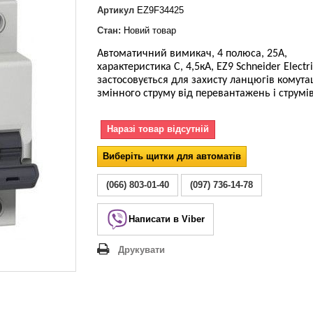
Lezard Deriy
Артикул
EZ9F34425
O
Стан:
Новий товар
 Allure
Автоматичний вимикач, 4 полюса, 25А,
a Classic
характеристика С, 4,5кА, EZ9 Schneider Electr
 Life
застосовується для захисту ланцюгів комутац
змінного струму
від перевантажень і струмів
Наразі товар відсутній
Виберіть щитки для автоматів
(066) 803-01-40
(097) 736-14-78
Написати в Viber
Друкувати