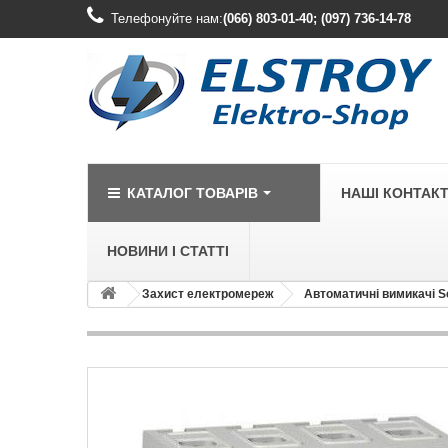
Телефонуйте нам:
(066) 803-01-40; (097) 736-14-78
КАТАЛОГ ТОВАРІВ
НАШІ КОНТАК
НОВИНИ І СТАТТІ
Захист електромереж
Автоматичні вимикачі S
LEGRAND
Legrand Cariv
Legrand Celia
Legrand Etika
Legrand Forix