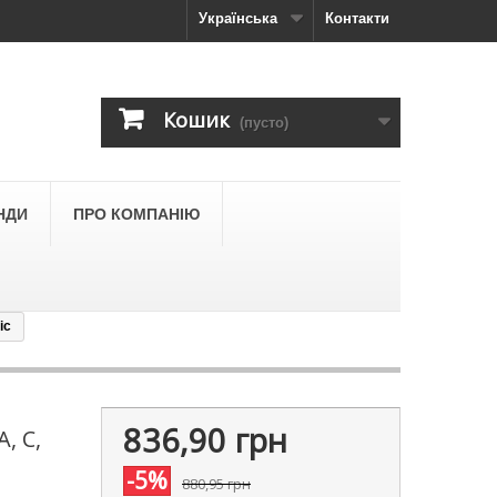
Українська
Контакти
Кошик
(пусто)
НДИ
ПРО КОМПАНІЮ
ic
836,90 грн
, С,
-5%
880,95 грн