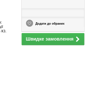
ic
Додати до обраних
ії
 КЗ.
Швидке замовлення