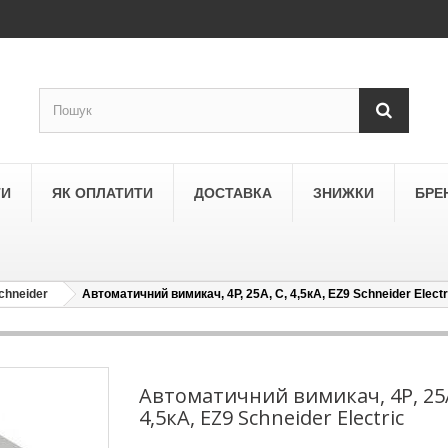
ТИ
ЯК ОПЛАТИТИ
ДОСТАВКА
ЗНИЖКИ
БРЕ
chneider
Автоматичний вимикач, 4Р, 25А, С, 4,5кА, EZ9 Schneider Electr
LEGRAND
a
Schneider Electric Asfora
ne
Schneider Electric Sedna
Автоматичний вимикач, 4Р, 25А
4,5кА, EZ9 Schneider Electric
LEZARD