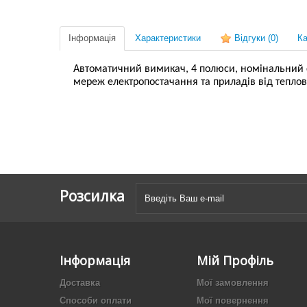
Інформація
Характеристики
Відгуки
(0)
Ка
Автоматичний вимикач, 4 полюси, номінальний стр
мереж електропостачання та приладів від тепло
Розсилка
Інформація
Мій Профіль
Доставка
Мої замовлення
Способи оплати
Мої повернення