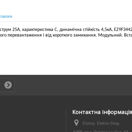
талоги
ум 25А, характеристика С, динамічна стійкість 4,5кА, EZ9F34425
вого перевантаження і від короткого замикання. Модульний. Вст
Контактна інформаці
Elstroy. Elektro-Shop,