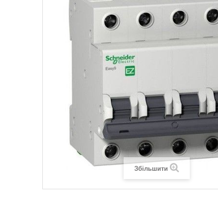
Legrand SUN
Legrand Valena
Legrand Valen
Legrand Valena
Збільшити