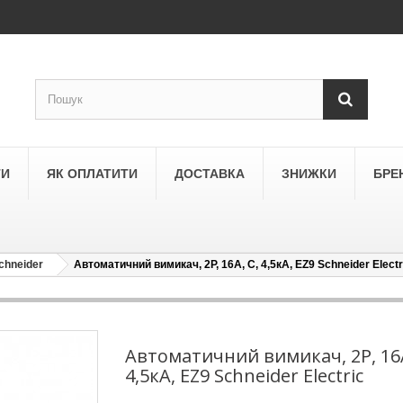
ТИ
ЯК ОПЛАТИТИ
ДОСТАВКА
ЗНИЖКИ
БРЕ
chneider
Автоматичний вимикач, 2Р, 16А, С, 4,5кА, EZ9 Schneider Electr
LEGRAND
a
Schneider Electric Asfora
ne
Schneider Electric Sedna
Автоматичний вимикач, 2Р, 16А
4,5кА, EZ9 Schneider Electric
LEZARD