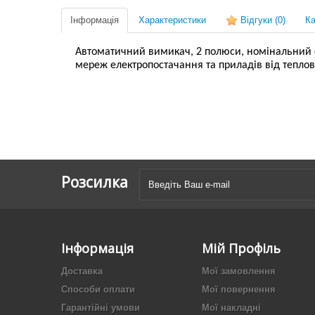
Інформація
Характеристики
Відгуки
(0)
Ка
Автоматичний вимикач, 2 полюси, номінальний стр
мереж електропостачання та приладів від тепло
Розсилка
Інформація
Мій Профіль
Доставка
Мої замовлення
Способи оплати
Мої повернення
Гарантійні умови
Мої накладні