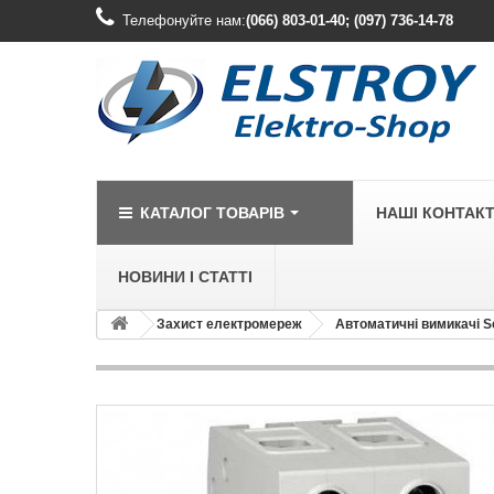
Телефонуйте нам:
(066) 803-01-40; (097) 736-14-78
КАТАЛОГ ТОВАРІВ
НАШІ КОНТАК
НОВИНИ І СТАТТІ
Захист електромереж
Автоматичні вимикачі S
LEGRAND
Legrand Cariv
Legrand Celia
Legrand Etika
Legrand Forix