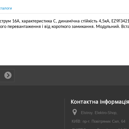
талоги
ум 16А, характеристика С, динамічна стійкість 4,5кА, EZ9F34216
вого перевантаження і від короткого замикання. Модульний. Вст
Контактна інформаці
Elstroy. Elektro-Shop,
КИЇВ: пр-т. Повітряних Сил, 64