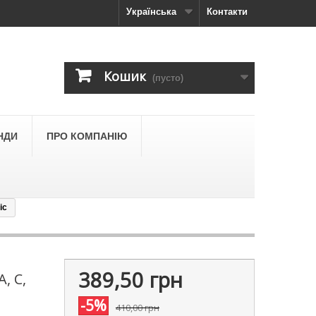
Українська
Контакти
Кошик
(пусто)
НДИ
ПРО КОМПАНІЮ
ic
389,50 грн
, С,
-5%
410,00 грн