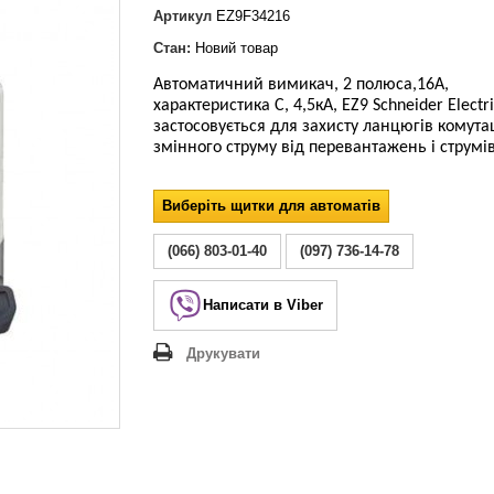
Lezard Deriy
Артикул
EZ9F34216
O
Стан:
Новий товар
 Allure
Автоматичний вимикач, 2 полюса,16А,
a Classic
характеристика С, 4,5кА, EZ9 Schneider Electr
 Life
застосовується для захисту ланцюгів комутац
змінного струму
від перевантажень і струмів
Виберіть щитки для автоматів
(066) 803-01-40
(097) 736-14-78
Написати в Viber
Друкувати