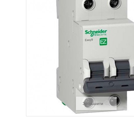
Legrand SUN
Legrand Valena
Legrand Valen
Legrand Valena
Збільшити