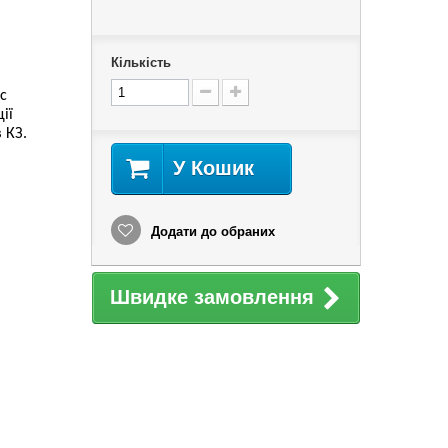
Кількість
ic
ії
 КЗ.
У Кошик
Додати до обраних
Швидке замовлення