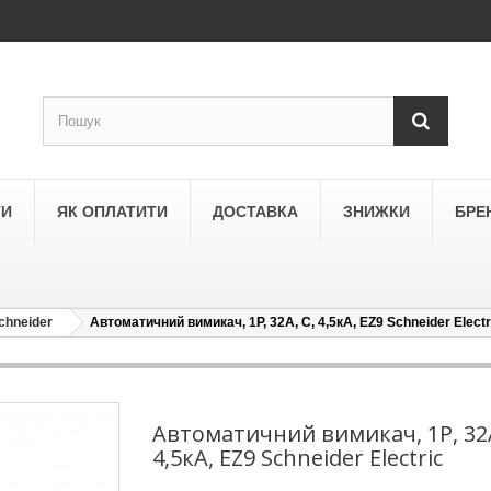
ТИ
ЯК ОПЛАТИТИ
ДОСТАВКА
ЗНИЖКИ
БРЕ
chneider
Автоматичний вимикач, 1Р, 32А, С, 4,5кА, EZ9 Schneider Electr
LEGRAND
a
Schneider Electric Asfora
ne
Schneider Electric Sedna
Автоматичний вимикач, 1Р, 32А
4,5кА, EZ9 Schneider Electric
LEZARD