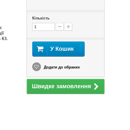
Кількість
ic
ії
 КЗ.
У Кошик
Додати до обраних
Швидке замовлення