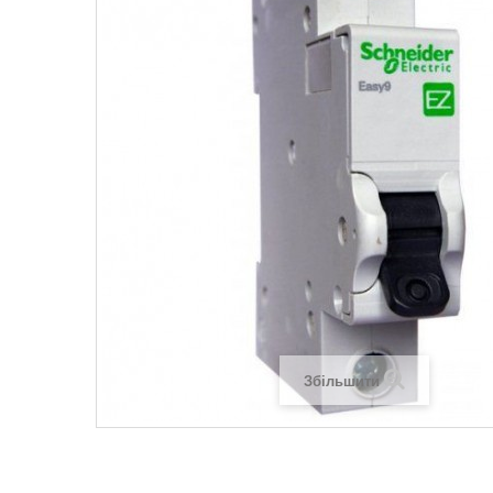
Legrand SUN
Legrand Valena
Legrand Valen
Legrand Valena
Збільшити