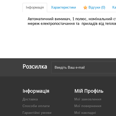
Інформація
Характеристики
Відгуки
(0)
Ка
Автоматичний вимикач, 1 полюс, номінальний стру
мереж електропостачання та приладів від тепло
Розсилка
Інформація
Мій Профіль
Доставка
Мої замовлення
Способи оплати
Мої повернення
Гарантійні умови
Мої накладні