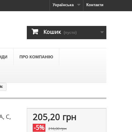
Українська
Контакти
Кошик
(пусто)
НДИ
ПРО КОМПАНІЮ
ic
205,20 грн
, С,
-5%
216,00 грн