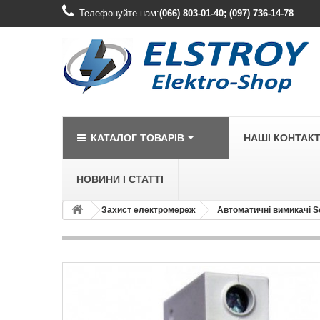
Телефонуйте нам:
(066) 803-01-40; (097) 736-14-78
КАТАЛОГ ТОВАРІВ
НАШІ КОНТАК
НОВИНИ І СТАТТІ
Захист електромереж
Автоматичні вимикачі S
LEGRAND
Legrand Cariv
Legrand Celia
Legrand Etika
Legrand Forix