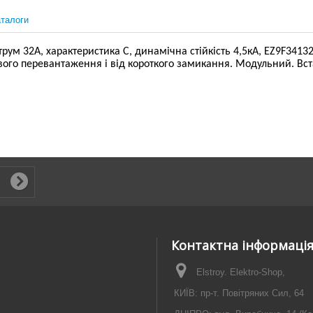
талоги
м 32А, характеристика С, динамічна стійкість 4,5кА, EZ9F34132 
вого перевантаження і від короткого замикання. Модульний. Вст
Контактна інформаці
Elstroy. Elektro-Shop,
КИЇВ: пр-т. Повітряних Сил, 64