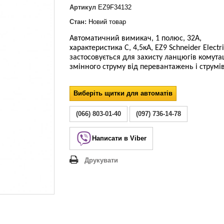
Lezard Deriy
Артикул
EZ9F34132
O
Стан:
Новий товар
 Allure
Автоматичний вимикач, 1 полюс, 32А,
a Classic
характеристика С, 4,5кА, EZ9 Schneider Electr
 Life
застосовується для захисту ланцюгів комутац
змінного струму
від
перевантажень і струмів
Виберіть щитки для автоматів
(066) 803-01-40
(097) 736-14-78
Написати в Viber
Друкувати