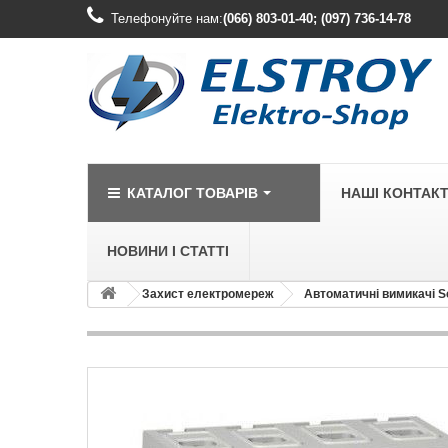
Телефонуйте нам:
(066) 803-01-40; (097) 736-14-78
КАТАЛОГ ТОВАРІВ
НАШІ КОНТАК
НОВИНИ І СТАТТІ
Захист електромереж
Автоматичні вимикачі S
LEGRAND
Legrand Cariv
Legrand Celia
Legrand Etika
Legrand Forix