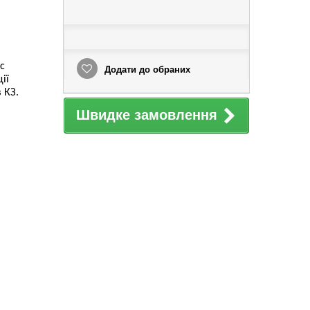
ic
Додати до обраних
ії
 КЗ.
Швидке замовлення