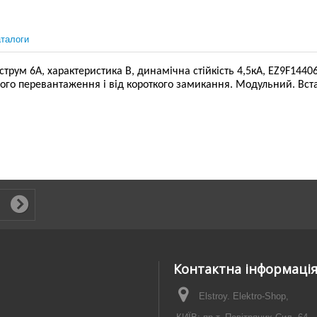
талоги
ум 6А, характеристика В, динамічна стійкість 4,5кА, EZ9F14406 
вого перевантаження і від короткого замикання. Модульний. Вст
Контактна інформаці
Elstroy. Elektro-Shop,