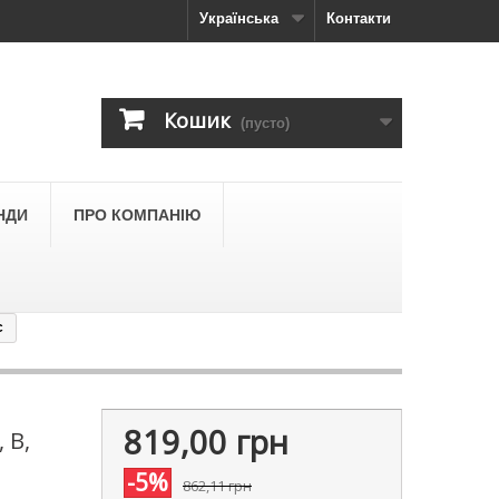
Українська
Контакти
Кошик
(пусто)
НДИ
ПРО КОМПАНІЮ
c
819,00 грн
 В,
-5%
862,11 грн