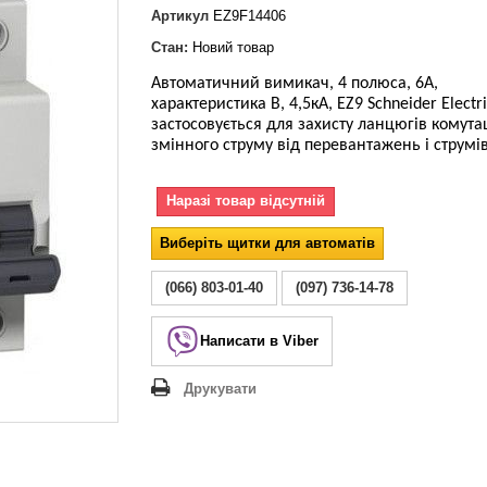
Lezard Deriy
Артикул
EZ9F14406
O
Стан:
Новий товар
 Allure
Автоматичний вимикач, 4 полюса, 6А,
a Classic
характеристика В, 4,5кА, EZ9 Schneider Electr
 Life
застосовується для захисту ланцюгів комутац
змінного струму
від перевантажень і струмів
Наразі товар відсутній
Виберіть щитки для автоматів
(066) 803-01-40
(097) 736-14-78
Написати в Viber
Друкувати