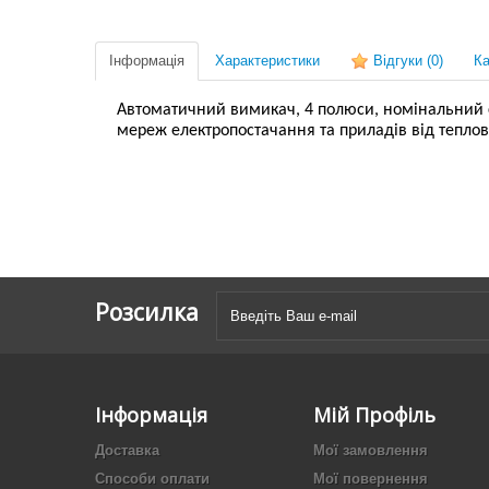
Інформація
Характеристики
Відгуки
(0)
Ка
Автоматичний вимикач, 4 полюси, номінальний стр
мереж електропостачання та приладів від тепло
Розсилка
Інформація
Мій Профіль
Доставка
Мої замовлення
Способи оплати
Мої повернення