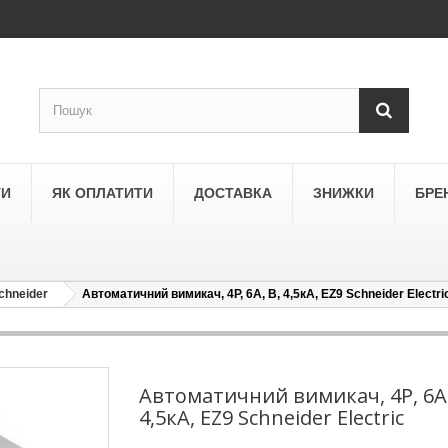
ТИ
ЯК ОПЛАТИТИ
ДОСТАВКА
ЗНИЖКИ
БРЕ
chneider
Автоматичний вимикач, 4Р, 6А, В, 4,5кА, EZ9 Schneider Electri
LEGRAND
a
Schneider Electric Asfora
ne
Schneider Electric Sedna
Автоматичний вимикач, 4Р, 6А,
4,5кА, EZ9 Schneider Electric
LEZARD