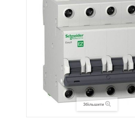
Legrand SUN
Legrand Valena
Legrand Valen
Legrand Valena
Збільшити