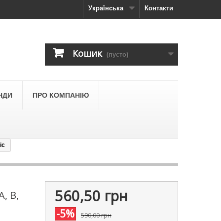
Українська
Контакти
Кошик
(пусто)
НДИ
ПРО КОМПАНІЮ
ic
560,50 грн
, В,
-5%
590,00 грн