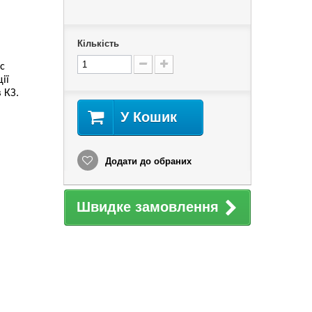
Кількість
ic
ії
 КЗ.
У Кошик
Додати до обраних
Швидке замовлення