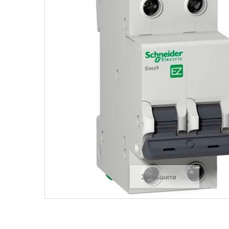
Legrand SUN
Legrand Valena
Legrand Valen
Legrand Valena
Збільшити