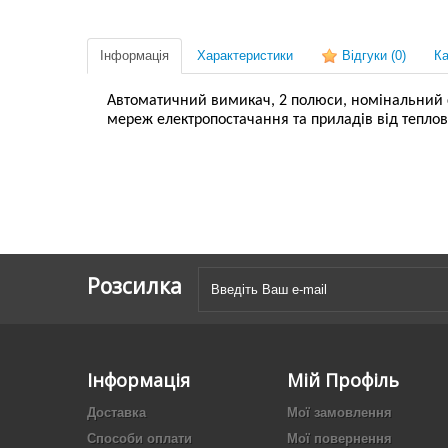
Інформація
Характеристики
Відгуки
(0)
Ка
Автоматичний вимикач, 2 полюси, номінальний стр
мереж електропостачання та приладів від тепло
Розсилка
Інформація
Мій Профіль
Доставка
Мої замовлення
Способи оплати
Мої повернення