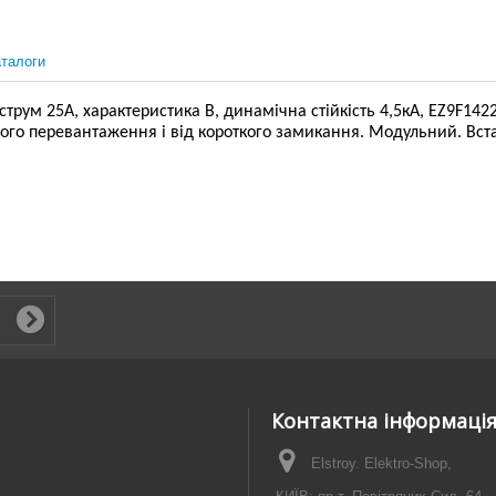
талоги
ум 25А, характеристика В, динамічна стійкість 4,5кА, EZ9F14225
вого перевантаження і від короткого замикання. Модульний. Вст
Контактна інформаці
Elstroy. Elektro-Shop,