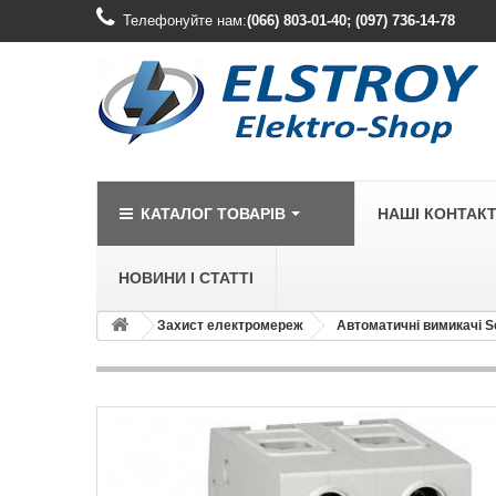
Телефонуйте нам:
(066) 803-01-40; (097) 736-14-78
КАТАЛОГ ТОВАРІВ
НАШІ КОНТАК
НОВИНИ І СТАТТІ
Захист електромереж
Автоматичні вимикачі S
LEGRAND
Legrand Cariv
Legrand Celia
Legrand Etika
Legrand Forix