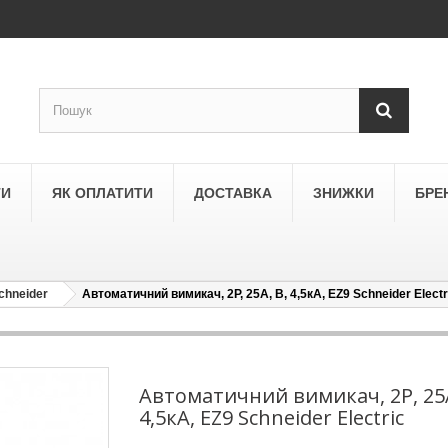
ТИ
ЯК ОПЛАТИТИ
ДОСТАВКА
ЗНИЖКИ
БРЕ
chneider
Автоматичний вимикач, 2Р, 25А, В, 4,5кА, EZ9 Schneider Electr
LEGRAND
a
Schneider Electric Asfora
ne
Schneider Electric Sedna
Автоматичний вимикач, 2Р, 25А
4,5кА, EZ9 Schneider Electric
LEZARD