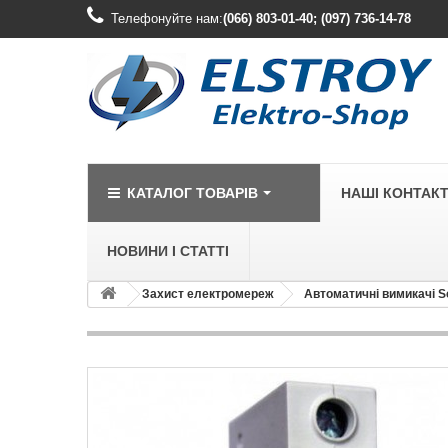
Телефонуйте нам:
(066) 803-01-40; (097) 736-14-78
КАТАЛОГ ТОВАРІВ
НАШІ КОНТАК
НОВИНИ І СТАТТІ
Захист електромереж
Автоматичні вимикачі S
LEGRAND
Legrand Cariv
Legrand Celia
Legrand Etika
Legrand Forix