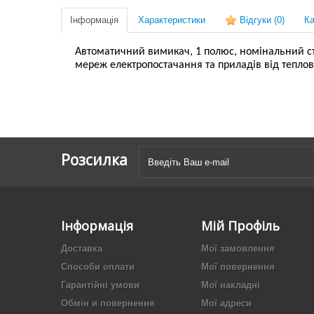
Інформація
Характеристики
Відгуки
(0)
Ка
Автоматичний вимикач, 1 полюс, номінальний стру
мереж електропостачання та приладів від тепло
Розсилка
Інформація
Мій Профіль
Доставка
Мої замовлення
Способи оплати
Мої повернення
Гарантійні умови
Мої накладні
Обмін и повернення
Мої адреси