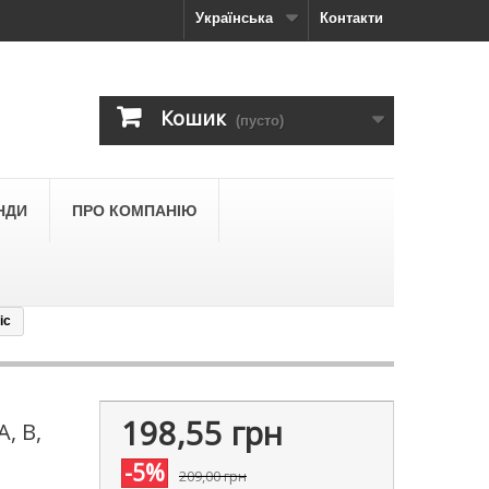
Українська
Контакти
Кошик
(пусто)
НДИ
ПРО КОМПАНІЮ
ic
198,55 грн
, В,
-5%
209,00 грн