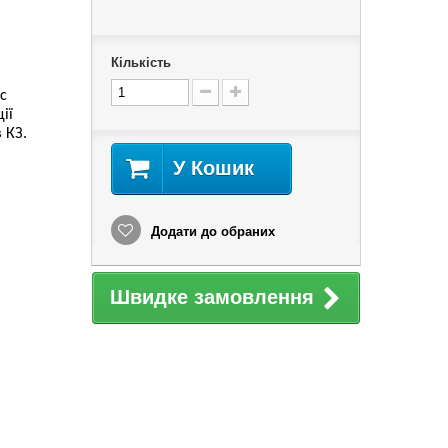
Кількість
ic
ії
 КЗ.
У Кошик
Додати до обраних
Швидке замовлення