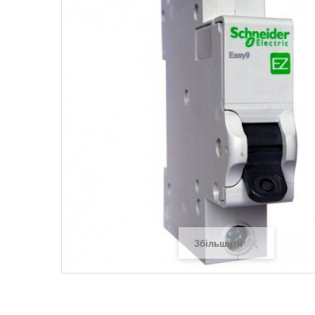
Legrand SUN
Legrand Valena
Legrand Valen
Legrand Valena
Збільшити