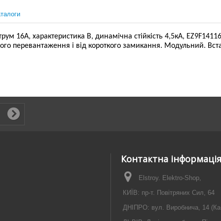
талоги
м 16А, характеристика В, динамічна стійкість 4,5кА, EZ9F14116 
вого перевантаження і від короткого замикання. Модульний. Вст
Контактна інформаці
Elstroy. Elektro-Shop,
КИЇВ: пр-т. Повітряних Сил, 64
ДНІПРО: вул. Виробнича, 14 (Ка