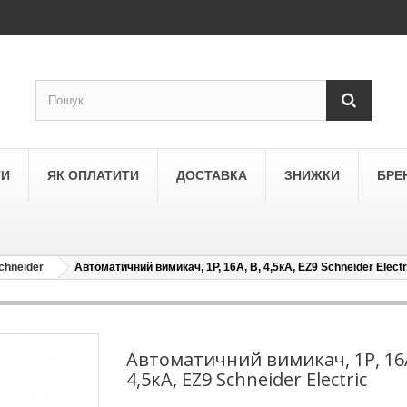
ТИ
ЯК ОПЛАТИТИ
ДОСТАВКА
ЗНИЖКИ
БРЕ
chneider
Автоматичний вимикач, 1Р, 16А, В, 4,5кА, EZ9 Schneider Electr
LEGRAND
a
Schneider Electric Asfora
ne
Schneider Electric Sedna
Автоматичний вимикач, 1Р, 16А
4,5кА, EZ9 Schneider Electric
LEZARD