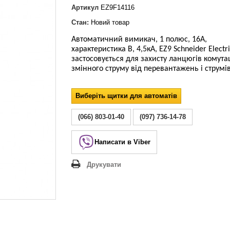
Lezard Deriy
Артикул
EZ9F14116
O
Стан:
Новий товар
 Allure
Автоматичний вимикач, 1 полюс, 16А,
a Classic
характеристика В, 4,5кА, EZ9 Schneider Electr
 Life
застосовується для захисту ланцюгів комутац
змінного струму
від перевантажень і струмів
Виберіть щитки для автоматів
(066) 803-01-40
(097) 736-14-78
Написати в Viber
Друкувати