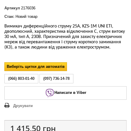
Артикул
2176036
Стан:
Новий товар
Вимикач диференційного струму 25А,
KZS-1M UNI ETI
,
двополюсний, характеристика відключення C, струм витоку
30 мА, тип А, 230В.
Призначений для захисту електричних
мереж від перевантаження і струму короткого замикання
(КЗ), а також людини від ураження електрострумом.
Виберіть щитки для автоматів
(066) 803-01-40
(097) 736-14-78
Написати в Viber
Друкувати
1 415,50 грн