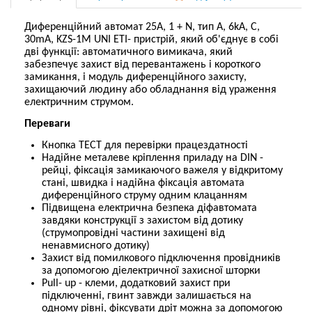
Диференційний автомат 25А, 1 + N, тип А, 6kA, C,
30mA,
KZS-1M UNI ETI
- пристрій, який об'єднує в собі
дві функції: автоматичного вимикача, який
забезпечує захист від перевантажень і короткого
замикання, і модуль диференційного захисту,
захищаючий людину або обладнання від ураження
електричним струмом.
Переваги
Кнопка ТЕСТ для перевірки працездатності
Надійне металеве кріплення приладу на DIN -
рейці, фіксація замикаючого важеля у відкритому
стані, швидка і надійна фіксація автомата
диференційного струму одним клацанням
Підвищена електрична безпека діфавтомата
завдяки конструкції з захистом від дотику
(струмопровідні частини захищені від
ненавмисного дотику)
Захист від помилкового підключення провідників
за допомогою діелектричної захисної шторки
Pull- up - клеми, додатковий захист при
підключенні, гвинт завжди залишається на
одному рівні, фіксувати дріт можна за допомогою