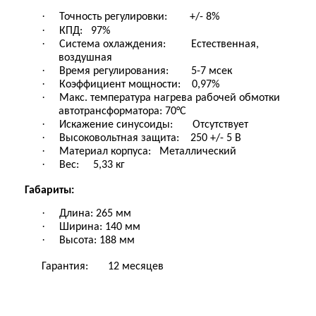
·
Точность
регулировки
:
+/- 8%
·
КПД:
97%
·
Система охлаждения:
Естественная,
воздушная
·
Время регулирования:
5-7 мсек
·
Коэффициент мощности:
0,97%
·
Макс. температура нагрева рабочей обмотки
автотрансформатора: 70°С
·
Искажение синусоиды:
Отсутствует
·
Высоковольтная защита:
250 +/- 5 В
·
Материал корпуса:
Металлический
·
Вес:
5,33 кг
Габариты:
·
Длина: 265 мм
·
Ширина: 140 мм
·
Высота: 188 мм
Гарантия:
12 месяцев